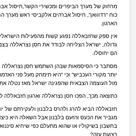
מרחוק של מערך הביפרים ומכשירי הקשר,חיסול אב
כוח "רדווואן", חיסול אברהים אלקביסי ראש מערך 
הארגון.
אין ספק שחזבאללה נפגע קשות מהפעילות הישראלית
גדולה, ישראל הצליחה לבודד את חסן נצראללה בצמ
הם יחוסלו.
מסתבר כי הסיסמאות שבהן השתמש חסן נצראללה ור
יותר מקורי העכביש" וכי "היא תימחק מעל פני האדמה"
מול העוצמה הצבאית שהפגינה ישראל מאז נטלה את ה
כתוצאה מכך, הפכו חסן נצראללה וארגון חזבאללה ל
מגביר את הכעס והזעם בלבנון אבל השאלה היא כיצד
בחשבון בשיקוליו או שהוא מתעלם כפי שיחיא סיננ
רצועת עזה?