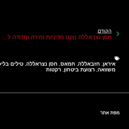
הקודם
חסן נצראללה נוקט מדיניות זהירה ומדודה למרות שלא איבד את כוחו הצבאי
איראן
,
חזבאללה
,
חמאס
,
חסן נצראללה
,
טילים בליס
משוואה
,
רצועת ביטחון
,
רקטות
מפת אתר