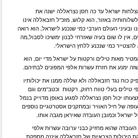
הצלחות ישראל עד כה חסן נצראללה ישנה את
לוחותיה באזור, הוא קלוש, מזכ"ל חזבאללה אינו
נו ובעיני העולם הערבי כמי שנכנע לישראל, הוא רואה
, אין לו שום בעיה שאזרחי לבנון ימשיכו לסבול,מה
להצטייר כמי שנכנע ללחץ הישראלי.
טיר מאות טילים ורקטות על ישראל מדי יום, הוא
שזה ימנע את חזרת עשרות אלפי המפונים לבתיהם.
יק כוח נגד חזבאללה ולא שללה ממנו את יכולותיו
 טילים בעלי טווח רחוק, רקטות וכטב"מים וגם
ותו יכול חסן נצראללה לפגוע באופן מדוייק בנמל
עופה של חיל האוויר ובמתקנים אסטרטגיים נוספים
ל ישראל וכמובן העובדה שאיראן מגבה אותו.
העובדה שהוא מחזיק כבני ערובה עשרות אלפי
קת היכולות הצבאיות של חזבאללה איננה מספקת,