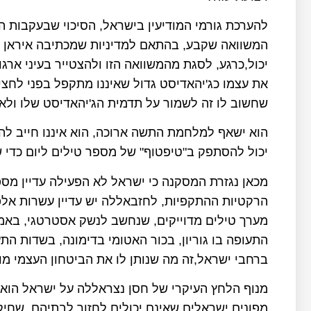
להערכת גורמי המודיעין בישראל, הסיכוי שבעקבות 
המשוואה שקבע, בהתאם למדיניות שמכתיבה איראן לש
יכול,כרגע, לסגת מהמשוואה הזו ולהצטייר בעיני ארגו
את עצמו כג'יהאדיסט גדול שאיננו מתקפל בפני לחצים
שחשוב לו זה לשמור על תדמית הג'יהאדיסט שלו ולא 
הוא ישאף למלחמת התשה ארוכה, הוא איננו חייב להמ
יכול להסתפק ב"טיפטוף" של מספר טילים ליום כדי 
מכאן נגזרת המסקנה כי ישראל לא הפעילה עדיין מספ
הרקטיות ההתקפיות, לחזבאללה יש עדיין עשרות אלפי
מערך טילים מדוייקים, שנחשב לנשק אסטרטגי, באמצע
התעופה בו גוריון, בכור האטומי בדימונה, בשדות הת
ברחבי ישראל,זה מה שנותן לו את הביטחון העצמי מו
מנוף הלחץ העיקרי של חסן נצראללה על ישראל הוא 
מפונים ישראלים שאינם יכולים לחזור לבתיהם, שחי