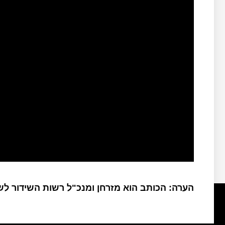
הערה: הכותב הוא מזרחן ומנכ"ל רשות השידור ל