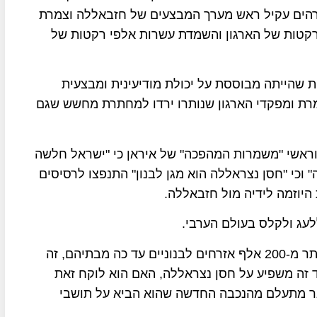
רהים עקיל ראש מערך המבצעים של חזבאללה וצמרת
הרקטות של הארגון והשמדת עשרות אלפי רקטות של
 שהייתה מבוססת על יכולת מודיעינית ומבצעית
רת ומפקדי הארגון שנותרו ירדו למחתרת מחשש שגם
אשי "משמרות המהפכה" של איראן כי "ישראל חלשה
 וכי "חסן נצראללה הוא מגן לבנון" התנפצו לרסיסים
יוזמה לידיה מול חזבאללה.
לעג ולקלס בעולם הערבי.
חזבאללה הביא להרג ולהרס בלבנון ולעקירתם של יותר מ-200 אלף אזרחים לבנוניים עד כה מבתיהם, זה
 זה משפיע על חסן נצראללה, האם הוא לוקח זאת
ואר מתעלם מהנכבה החדשה שהוא הביא על תושבי