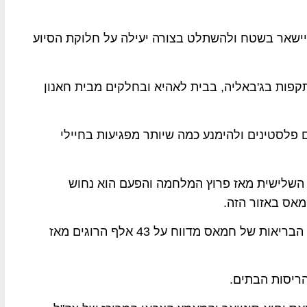
ישאר בשטח ולהשתלט בצורה יעילה על חלוקת הסיוע
תקפות בג'באליה, בבית לאהיא ובחלקים מבית חאנון
פלסטינים ולהימנע כמה שיותר מפגיעות בחיילי
השלישית מאז פרוץ המלחמה והפעם הוא נחוש
אס באזור הזה.
מספר האבידות בקרב הפלסטינים הולך וגדל, משרד הבריאות של חמאס מדווח על 43 אלף הרוגים מאז
ריסות הבתים.