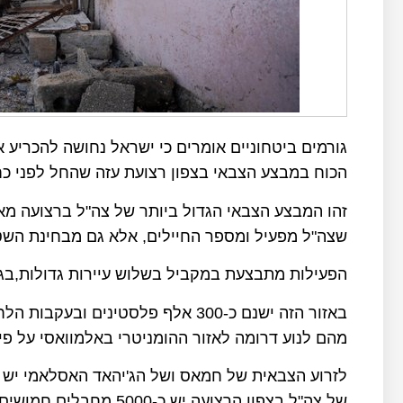
גורמים ביטחוניים אומרים כי ישראל נחושה להכריע 
הכוח במבצע הצבאי בצפון רצועת עזה שהחל לפני כח
זהו המבצע הצבאי הגדול ביותר של צה"ל ברצועה מ
שצה"ל מפעיל ומספר החיילים, אלא גם מבחינת השטח
הפעילות מתבצעת במקביל בשלוש עיירות גדולות,בג'ב
באזור הזה ישנם כ-300 אלף פלסטיני
מהם לנוע דרומה לאזור ההומניטרי באלמוואסי על פי
לזרוע הצבאית של חמאס ושל הג'יהאד האסלאמי יש מ
של צה"ל בצפון הרצועה יש