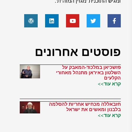
ומגיש התוכנית 'מגזין המזה"ת'.
פוסטים אחרונים
פזשכיאן במלכוד-המאבק על
השלטון באיראן מתנהל מאחורי
הקלעים
קרא עוד>>
חזבאללה מכחיש אחריות להסלמה
בלבנון ומאשים את ישראל
קרא עוד>>