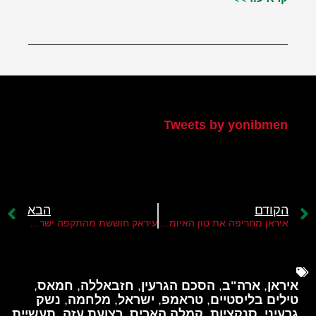
הטוויטר שלי
Tweets by yonibmen
הקודם
הבא
איראן מחריפה את טון האיומים על ישראל
עיראק חוששת מהתקפה ישראלית בשטחה
איראן
,
ארה"ב
,
הסכם הגרעין
,
חזבאללה
,
חמאס
,
טילים בליסטיים
,
טראמפ
,
ישראל
,
מלחמה
,
נשק
גרעיני
,
סנקציות
,
קמלה האריס
,
רצועת עזה
,
תעשיית