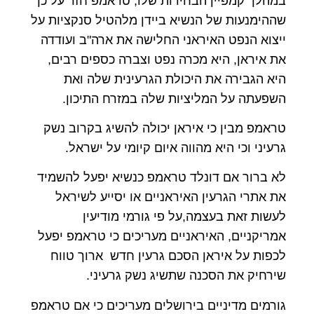
במהלך קמפיין הבחירות שלו, טראמפ חזר על כך
שההימנעות של הנשיא ביידן מלהטיל סנקציות על
ייצוא הנפט האיראני החלישה את ארה"ב ועודדה
את איראן, היא מכרה נפט וצברה כספים רבים,
היא הגבירה את היכולת הגרעינית שלה ואת
השפעתה על המליציות שלה במזרח התיכון.
טראמפ מבין כי איראן יכולה להשיג בקרוב נשק
גרעיני וכי היא מהווה איום קיומי על ישראל.
לא ברור אם דונלד טראמפ כנשיא יפעל להשמיד
את אתרי הגרעין האיראניים או יסייע לשיראל
לעשות זאת בעצמה,על פי גורמי מודיעין
אמריקניים, האיראניים מעריכים כי טראמפ יפעל
לכפות על איראן הסכם גרעין חדש ארוך טווח
שירחיק את הסכנה שתשיג נשק גרעיני.
גורמים מדיניים בירושלים מעריכים כי אם טראמפ