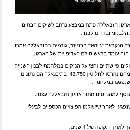
ארגון חזבאללה פתח במבצע נרחב לשיקום הבתים
בנוני ובדרום לבנון.
ה הנקראת "ג'יהאד הבנייה", גורמים בחזבאללה אמרו
י נתוני "ג'יהאד הבנייה",נזקי המלחמה ב-2024 עולים פי שתיים וחצי על הנזקים במלחמת לבנון השנייה
בשנת 2006, במלחמה הפעם נפגעו 317,500 בתים, מהם נהרסו לחלוטין 43,750 בתים.אלה הם נתונים
נפגעו לאחר שישולמו הפיצויים הכספיים לבעלי
ך תקופה של 4 שנים.