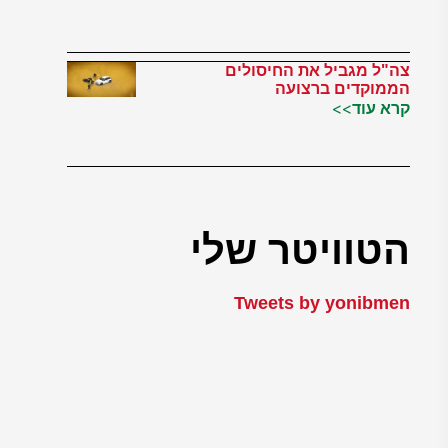
צה"ל מגביל את החיסולים
הממוקדים ברצועה
קרא עוד>>
הטוויטר שלי
Tweets by yonibmen