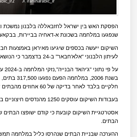
הפסקת האש בין ישראל לחזבאללה בלבנון נמשכת ו
שנפגעו במלחמה בשכונת א-דאחיה בביירות, בבקאע הל
השיקום ייעשה בכספים שיגיעו מאיראן באמצעות חבר
לעיתון הלבנוני "אלא'חבאר" ב-24 בדצמבר כי הנושא הזה עומד בראש סולם העדיפויות של הארגון.
על פ
חלקיים בלבד לאחר בדיקה של 60 אחוזים מהבתים שנפגעו במלחמה.
בעבודות השיקום עוסקים 1250 מהנדסים חיצוניים בנוסף למהנדסים מתוך ארגון חזבאללה עצמו.
אסטרטגיית השיקום קובעת כי קודם ישופצו הבתים ש
הבתים.
ההערכה שבניית הבתים שנהרסו כליל במלחמה תמשך לאור