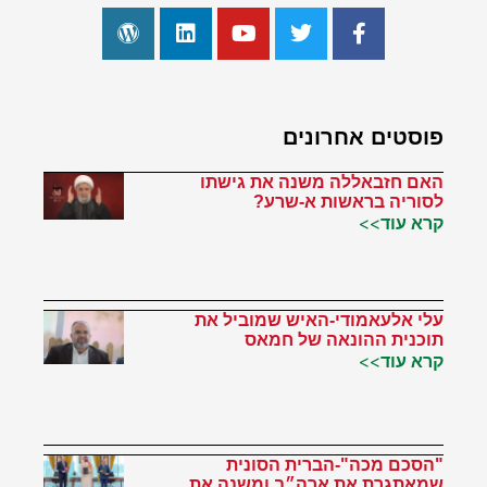
פוסטים אחרונים
האם חזבאללה משנה את גישתו
לסוריה בראשות א-שרע?
קרא עוד>>
עלי אלעאמודי-האיש שמוביל את
תוכנית ההונאה של חמאס
קרא עוד>>
"הסכם מכה"-הברית הסונית
שמאתגרת את ארה״ב ומשנה את