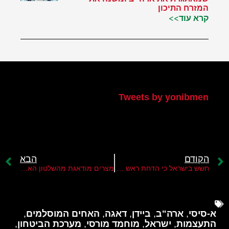
המזרח התיכון
קרא עוד>>
הטוויטר שלי
Tweets by yonibmen
הקודם
הבא
חשש בישראל כי הדחת ראש המודיעין המצרי עבאס כאמל תפגע בעסקת החטופים עם חמאס
מצרים מודאגת מהשלטון האסלאמיסטי החדש בסוריה
א-סיסי
,
ארה"ב
,
ביידן
,
דאגה
,
האחים המוסלמים
,
התעצמות
,
ישראל
,
מוחמד מורסי
,
מערכת הביטחון
,