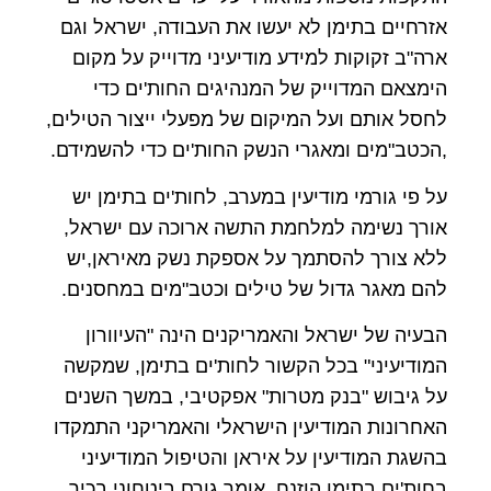
אזרחיים בתימן לא יעשו את העבודה, ישראל וגם
ארה"ב זקוקות למידע מודיעיני מדוייק על מקום
הימצאם המדוייק של המנהיגים החות'ים כדי
לחסל אותם ועל המיקום של מפעלי ייצור הטילים,
,הכטב"מים ומאגרי הנשק החות'ים כדי להשמידם.
על פי גורמי מודיעין במערב, לחות'ים בתימן יש
אורך נשימה למלחמת התשה ארוכה עם ישראל,
ללא צורך להסתמך על אספקת נשק מאיראן,יש
להם מאגר גדול של טילים וכטב"מים במחסנים.
הבעיה של ישראל והאמריקנים הינה "העיוורון
המודיעיני" בכל הקשור לחות'ים בתימן, שמקשה
על גיבוש "בנק מטרות" אפקטיבי, במשך השנים
האחרונות המודיעין הישראלי והאמריקני התמקדו
בהשגת המודיעין על איראן והטיפול המודיעיני
בחות'ים בתימן הוזנח, אומר גורם ביטחוני בכיר.