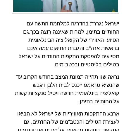
ישראל נגררת בהדרגה למלחמת התשה עם
החות'ים בתימן, למרות שאיננה רוצה בכך,גם
הסיוע האווירי של הקואליציה הבינלאומית
בראשות ארה"ב והגברת התיאום עמה אינם
מסייעים להפסקת התקפות החות'ים על ישראל
בטילים בליסטיים ובכטב"מים.
נראה שזו תהייה תמונת המצב בחודש הקרוב עד
שהנשיא טראמפ ייכנס לבית הלבן ויגבש
קואליציה בינלאומית חדשה ויטיל סנקציות קשות
על החות'ים בתימן.
ארבע ההתקפות האוויריות של ישראל לא הביאו
לעצירת הטילים והכטב"מים של החו'תים, גם
התקפות נוספות מהאוויר על יעדים אסטרטגיים