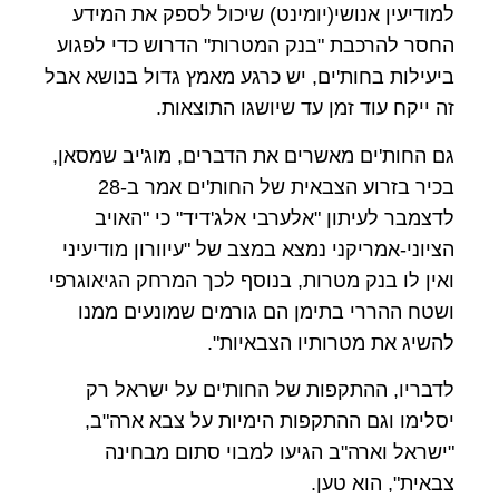
למודיעין אנושי(יומינט) שיכול לספק את המידע
החסר להרכבת "בנק המטרות" הדרוש כדי לפגוע
ביעילות בחות'ים, יש כרגע מאמץ גדול בנושא אבל
זה ייקח עוד זמן עד שיושגו התוצאות.
גם החות'ים מאשרים את הדברים, מוג'יב שמסאן,
בכיר בזרוע הצבאית של החות'ים אמר ב-28
לדצמבר לעיתון "אלערבי אלג'דיד" כי "האויב
הציוני-אמריקני נמצא במצב של "עיוורון מודיעיני
ואין לו בנק מטרות, בנוסף לכך המרחק הגיאוגרפי
ושטח ההררי בתימן הם גורמים שמונעים ממנו
להשיג את מטרותיו הצבאיות".
לדבריו, ההתקפות של החות'ים על ישראל רק
יסלימו וגם ההתקפות הימיות על צבא ארה"ב,
"ישראל וארה"ב הגיעו למבוי סתום מבחינה
צבאית", הוא טען.