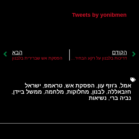
הטוויטר שלי
Tweets by yonibmen
הקודם
הבא
דריכות בלבנון על רקע הבחירות לנשיאות וגורל הפסקת האש
הפסקת אש שברירית בלבנון
אמל
,
ג'וזף עון
,
הפסקת אש
,
טראמפ
,
ישראל
חזבאללה
,
לבנון
,
מחלוקות
,
מלחמה
,
ממשל ביידן
,
נביה ברי
,
נשיאות