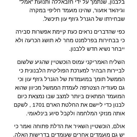
בלבנון, שנתמך על ידי חזבאללה ותנועת "אמל"
וג'יהאד אזעור, שהינו מועמד חליפי במקרה
שבחירתו של הגנרל ג'וזף עון תיכשל.
כפי שהדברים נראים כעת קיימת אפשרות סבירה
כי בבחירות בפרלמנט מחר לא תושג הכרעה ולא
ייבחר נשיא חדש ללבנון.
השליח האמריקני עמוס הוכשטיין שהגיע שלשום
לביירות הבהיר למערכת הפוליטית הלבנונית כי
הממשל תומך במועמדות של הגנרל ג'וזף עון וכי
גם סעודיה הצטרפה לעמדת הממשל מכיוון שהוא
המועמד המתאים ביותר למצב שבו נמצאת כיום
לבנון כדי ליישם את החלטת האו"ם 1701 , לשקם
אותה מנזקי המלחמה ולקבל סיוע בינלאומי.
אולם, הוכשטיין השאיר את הדלת פתוחה ואמר כי
יש גם מועמדים אחרים שעומדים בדרישות האלה.