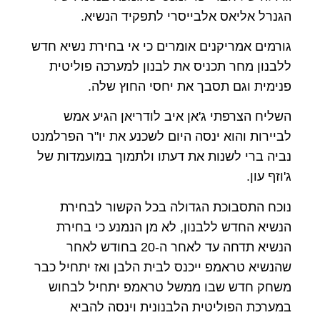
הגנרל אליאס אלבייסרי לתפקיד הנשיא.
גורמים אמריקנים אומרים כי אי בחירת נשיא חדש
ללבנון מחר תכניס את לבנון למערכה פוליטית
פנימית וגם תסבך את יחסי החוץ שלה.
השליח הצרפתי ג'אן איב לודריאן הגיע אמש
לביירות והוא ינסה היום לשכנע את יו"ר הפרלמנט
נביה ברי לשנות את דעתו ולתמוך במועמדות של
ג'וזף עון.
נוכח התסבוכת הגדולה בכל הקשור לבחירת
הנשיא החדש ללבנון, לא מן הנמנע כי בחירת
הנשיא תדחה עד לאחר ה-20 בחודש לאחר
שהנשיא טראמפ ייכנס לבית הלבן ואז יתחיל כבר
משחק חדש שבו ממשל טראמפ יתחיל לבחוש
במערכת הפוליטית הלבנונית וינסה להביא