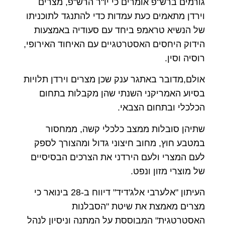
גורמים ברש"פ אומרים כי יו"ר הרש"פ, מצרים
וירדן מתאמים כעת עמדות כדי להתנגד לתוכניתו
של הנשיא טראמפ ביחד עם סעודיה באמצעות
הידוק היחסים האסטרטגיים עם האיחוד האירופי,
רוסיה וסין.
אולם,מדובר באתגר ענק שכן מצרים וירדן תלויות
בסיוע האמריקני השנתי שהן מקבלות בתחום
הכלכלי ובתחום הצבאי.
שתיהן סובלות ממצב כלכלי קשה, ממחסור
במטבע חוץ, מחוב חיצוני גדול ומהצורך לספק
לעם המצרי ולעם הירדני את הצרכים הבסיסיים
של מוצרי מזון ונפט.
העיתון "אלערבי אלג'דיד" דיווח ב-28 בינואר כי
מצרים מאמצת את שיטת "הסבלנות
האסטרטגית" המבוססת על המתנה וניסיון לנהל