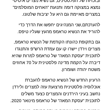
ובזכויות של הפלסטינים, גם נשיא מצרים א-סיסי
נמצא במצוקה דומה ותנועת "האחים המוסלמים"
במצרים מאיימת גם היא על יציבות שלטונו.
להערכתם,שני המנהיגים יחפשו את הדרך כדי
להוריד את הנשיא טראמפ מהעץ שעליו טיפס.
גם בתקופת כהונתו הקודמת של הנשיא טראמפ,
מצרים וירדן יישרו קו עם עמדת הרש"פ והתנגדו
לתוכנית "עסקת המאה" של טראמפ למרות שהיא
דיברה על הקמת מדינה פלסטינית על 70 אחוזים
משטח יהודה ושומרון.
הרעיון החדש של הנשיא טראמפ להעברת
אוכלוסיה פלסטינית מרצועת עזה למצרים ולירדן
נחשב בעיני הירדנים והמצרים כצעד משלים
לתוכנית "עסקת המאה" של טראמפ מינואר 2020.