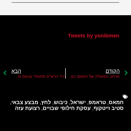
הטוויטר שלי
Tweets by yonibmen
הקודם
הבא
מרחב הפעולה של חמאס הצטמצם מאוד
יו"ר הרש"פ מחמוד עבאס מתכנן להדיח את ראש המודיעין הכללי מאג'ד פרג'
חמאס
,
טראמפ
,
ישראל
,
כיבוש
,
לחץ
,
מבצע צבאי
,
סטיב וייטקוף
,
עסקת חילופי שבויים
,
רצועת עזה