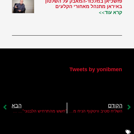
פזשכיאן במלכוד-המאבק על השלטון
באיראן מתנהל מאחורי הקלעים
קרא עוד>>
הטוויטר שלי
Tweets by yonibmen
הקודם
הבא
השליח סטיב וויטקוף הניח מתווה חדש לשחרור חטופים והפסקת אש
"חשש מהתרחיש הלבנוני"… מה מעכב את תגובת חמאס להצעת ויטקוף?