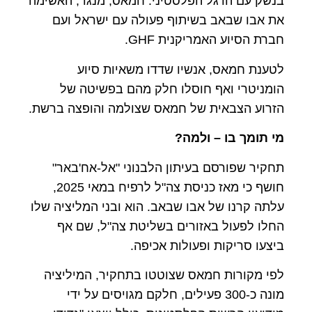
בנשק עם הדגל הפלסטיני. חמאס, מנגד, האשימה
את אבו שבאב בשיתוף פעולה עם ישראל ועם
חברת הסיוע האמריקנית GHF.
לטענת חמאס, אנשיו שדדו משאיות סיוע
הומניטרי ואף חוסלו חלק מהם בפשיטה של
הזרוע הצבאית של חמאס שצולמה והופצה ברשת.
מי תומך בו – ולמה
?
תחקיר שפורסם בעיתון הלבנוני "אל-אח'באר"
חושף כי מאז כניסת צה"ל לרפיח במאי 2025,
עלתה קרנו של אבו שבאב. הוא ובני המליציה שלו
החלו לפעול באזורים בשליטת צה"ל, שם אף
ביצעו סריקות ופעולות אכיפה.
לפי מקורות חמאס שצוטטו בתחקיר, המיליציה
מונה כ-300 פעילים, חלקם מגויסים על ידי