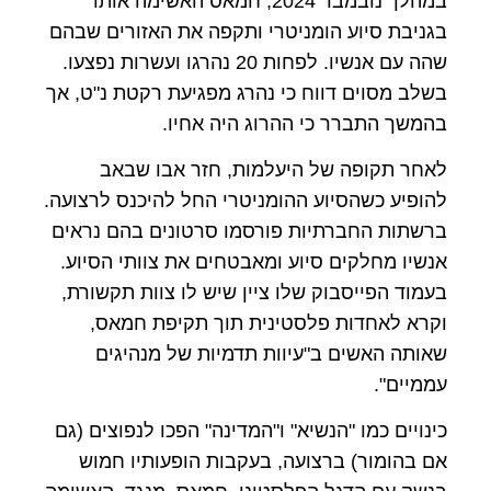
במהלך נובמבר 2024, חמאס האשימה אותו
בגניבת סיוע הומניטרי ותקפה את האזורים שבהם
שהה עם אנשיו. לפחות 20 נהרגו ועשרות נפצעו.
בשלב מסוים דווח כי נהרג מפגיעת רקטת נ"ט, אך
בהמשך התברר כי ההרוג היה אחיו.
לאחר תקופה של היעלמות, חזר אבו שבאב
להופיע כשהסיוע ההומניטרי החל להיכנס לרצועה.
ברשתות החברתיות פורסמו סרטונים בהם נראים
אנשיו מחלקים סיוע ומאבטחים את צוותי הסיוע.
בעמוד הפייסבוק שלו ציין שיש לו צוות תקשורת,
וקרא לאחדות פלסטינית תוך תקיפת חמאס,
שאותה האשים ב"עיוות תדמיות של מנהיגים
עממיים".
כינויים כמו "הנשיא" ו"המדינה" הפכו לנפוצים (גם
אם בהומור) ברצועה, בעקבות הופעותיו חמוש