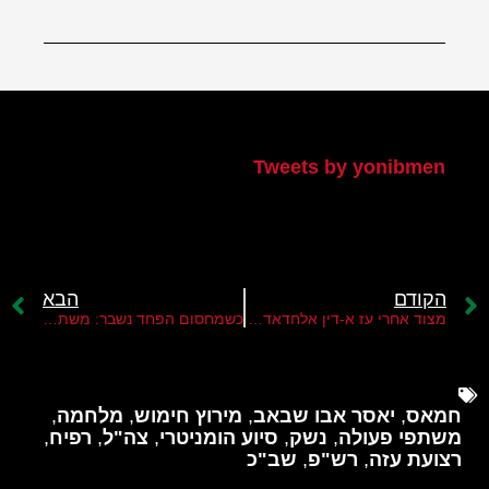
הטוויטר שלי
Tweets by yonibmen
הקודם
הבא
מצוד אחרי עז א-דין אלחדאד-המפקד החדש של הזרוע הצבאית של חמאס ברצועה
כשמחסום הפחד נשבר: משתפי הפעולה החדשים של ישראל בעזה
חמאס
,
יאסר אבו שבאב
,
מירוץ חימוש
,
מלחמה
,
משתפי פעולה
,
נשק
,
סיוע הומניטרי
,
צה"ל
,
רפיח
,
רצועת עזה
,
רש"פ
,
שב"כ