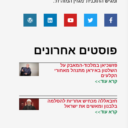
ומגיש התוכנית 'מגזין המזה"ת'.
פוסטים אחרונים
פזשכיאן במלכוד-המאבק על
השלטון באיראן מתנהל מאחורי
הקלעים
קרא עוד>>
חזבאללה מכחיש אחריות להסלמה
בלבנון ומאשים את ישראל
קרא עוד>>