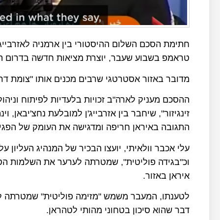
חתימת הסכם השלום ההיסטורי בין ארמניה לאזרבייג'
טראמפ בשבוע שעבר, יוצרת מציאות חדשה בדרום הקוו
מדובר באזור אסטרטגי שרבים מכנים אותו "צומת דרכי
ההסכם מעניק לארה"ב זכויות בלעדיות לפיתוח וניהו
זינגיזור", שיחבר בין אזרבייג'ן למובלעת נחצ'יבאן,
התגובה באיראן חריפה ומדגישה את העומק של הפגי
עלי אכבר וולאיתי, יועצו הבכיר של המנהיג העליון ע
וכ"בגידה פוליטית", שמטרתה לערער את השלמות הט
איראן באזור.
לטענתו, המעבר משמש "מזימה פוליטית" שמטרתה לא
דבר שהוא סיכון בטחוני מהותי לטהראן.