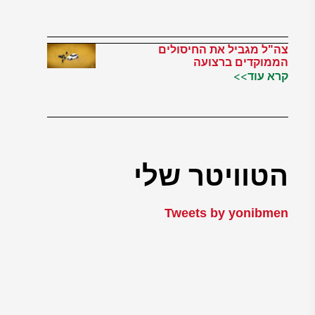
צה"ל מגביל את החיסולים
הממוקדים ברצועה
קרא עוד>>
הטוויטר שלי
Tweets by yonibmen