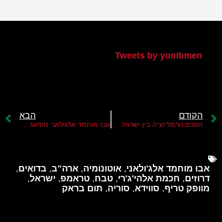
הטוויטר שלי
Tweets by yonibmen
הקודם
הבא
הסכם נורמליזציה בין ישראל לסוריה עדיין רחוק מאוד
אבו מוחמד אלגולאני מודאג מהכרזת הדרוזים בסווידא על רצונם באוטונומיה
אבו מוחמד אלג'ולאני
,
אוטונומיה
,
ארה"ב
,
בדואים
,
דרוזים
,
חכמת אלהי'ג'רי
,
טבח
,
טראמפ
,
ישראל
,
מוופק טריף
,
סווידא
,
סוריה
,
תום בראק