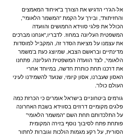
אל-הג'רי הדגיש את הצורך ב"איחוד המאמצים
והחזיתות", ובירך על הקמת "המשמר הלאומי",
הכולל את פלגי סווידא החמושים והוועדה
המשפטית העליונה במחוז. לדבריו,"אנחנו מברכים
את עצמנו על מציאת הסדר זה, המקביל למוסדות
מדינתיים ובראשם הצבא, שמיוצג כעת ב'משמר
הלאומי', לצד הוועדה המשפטית העליונה. פתחנו
את דרכנו תחת כותרת חדשה, במיוחד אחרי
האסון שעברנו, אסון קיומי, שנועד להשמידנו לעיני
העולם כולו".
גורמים ביטחוניים בישראל אומרים כי הכרזת כמה
פלגים מקומיים דרוזים בסווידא בשבת האחרונה
על התלכדותם תחת השם "המשמר הלאומי"
פותחת פתח לסיבוך נוסף בזירה המקומית
הסורית, על רקע מגמות הולכות וגוברות לחתור