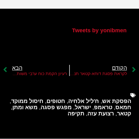
הטוויטר שלי
Tweets by yonibmen
הקודם
הבא
לקראת פסגת דוחא-קטאר תנסה לבודד את ישראל ולהגביר את הלחץ הערבי עליה
רעיון הקמת כוח ערבי משותף חוזר לשיח האזורי
הפסקת אש
,
ח'ליל אלחיה
,
חטופים
,
חיסול ממוקד
,
חמאס
,
טראמפ
,
ישראל
,
מפגש פסגה
,
משא ומתן
,
קטאר
,
רצועת עזה
,
תקיפה