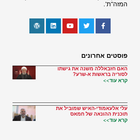
המזה"ת'.
פוסטים אחרונים
האם חזבאללה משנה את גישתו
לסוריה בראשות א-שרע?
קרא עוד>>
עלי אלעאמודי-האיש שמוביל את
תוכנית ההונאה של חמאס
קרא עוד>>