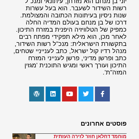
יוני בן מנחם הוא מזרחן, עיתונאי ומנכ"ל
רשות השידור לשעבר. הוא בעל עשרות
שנות ניסיון בעיתונות הכתובה והמצולמת.
דרכו של בן מנחם בעולם המדיה החלה
כמפיק של הטלוויזיה היפנית במזרח התיכון.
לאחר מכן, הוא מילא תפקידי מפתח רבים
בתקשורת הישראלית: מנכ"ל רשות השידור,
מנהל רדיו קול ישראל, כתב לענייניי שטחים,
כתב ופרשן מדיני, פרשן לענייני המזרח
התיכון ועורך ראשי ומגיש התוכנית 'מגזין
המזה"ת'.
פוסטים אחרונים
מוחמד דחלאן חוזר לזירה העזתית