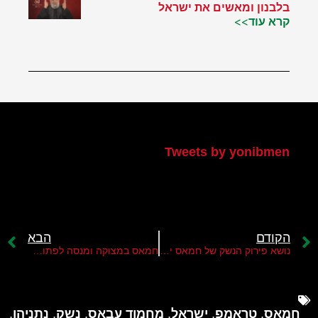
בלבנון ומאשים את ישראל
קרא עוד>>
הטוויטר שלי
Tweets by yonibmen
הקודם
הבא
נושא פירוק הנשק של חמאס יוכרע בפגישת נתניהו טראמפ
חמאס במצוקה ומנסה לפתוח חזית חדשה ביהודה ושומרון
חמאס
,
טראמפ
,
ישראל
,
מחמוד עבאס
,
נשק
,
נתניהו
,