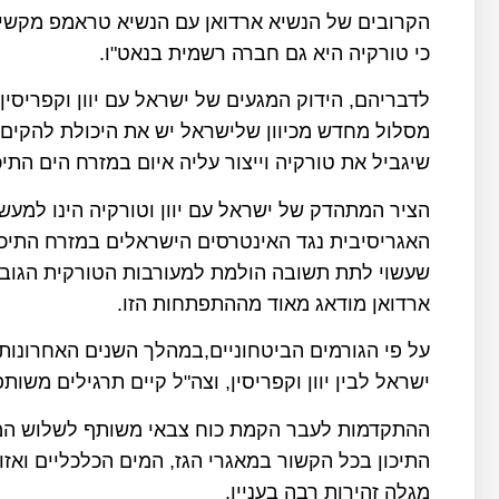
הקרובים של הנשיא ארדואן עם הנשיא טראמפ מקשים
כי טורקיה היא גם חברה רשמית בנאט"ו.
לדבריהם, הידוק המגעים של ישראל עם יוון וקפריסין
מסלול מחדש מכיוון שלישראל יש את היכולת להקים כ
שיגביל את טורקיה וייצור עליה איום במזרח הים התיכו
הציר המתהדק של ישראל עם יוון וטורקיה הינו למע
האגריסיבית נגד האינטרסים הישראלים במזרח התיכון
שעשוי לתת תשובה הולמת למעורבות הטורקית הגוברת 
ארדואן מודאג מאוד מההתפתחות הזו.
על פי הגורמים הביטחוניים,במהלך השנים האחרונות
ישראל לבין יוון וקפריסין, וצה"ל קיים תרגילים משו
ההתקדמות לעבר הקמת כוח צבאי משותף לשלוש המדי
התיכון בכל הקשור במאגרי הגז, המים הכלכליים וא
מגלה זהירות רבה בעניין.