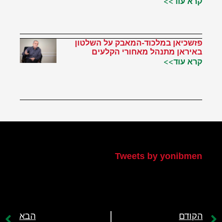
קרא עוד>>
פזשכיאן במלכוד-המאבק על השלטון
באיראן מתנהל מאחורי הקלעים
קרא עוד>>
הטוויטר שלי
Tweets by yonibmen
הקודם
הבא