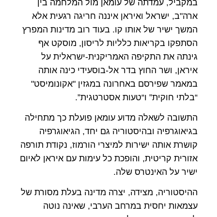
במקביל, עמדתה של עומאן מול המלחמה בין
ארה"ב, ישראל ואיראן איננה חריגה רגעית אלא
המשך ישיר של אותו קו. בעוד רוב מדינות המפרץ
הסתפקו בקריאות כלליות לריסון, מוסקט אף
גינתה את התקיפה האמריקנית-ישראלית על
איראן, ושר החוץ בדר אל-בוסעידי כינה אותה
במאמר שפירסם באחרונה במגזין "אקונומיסט"
“בלתי חוקית” ו“טעות אסטרטגית”.
התשובה לשאלה מדוע עומאן פועלת כך מתחילה
בגיאוגרפיה ובהיסטוריה גם יחד, הגיאוגרפיה
קושרת אותה ישירות למיצרי הורמוז, נקודת תורפה
אזורית קריטית, והופכת כל עימות עם איראן לאיום
ישיר על האינטרס שלה.
ההיסטוריה, מצידה, יצרה מדינה בעלת מסורת של
עצמאות יחסית במרחב הערבי, שאינה נוטה