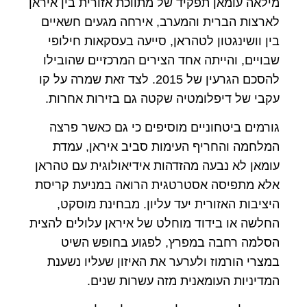
מילאה עומאן תפקיד של מתווכת אזורית בין איראן
לארצות הברית והמערב, אירחה מגעים חשאיים
בין וושינגטון לטהראן, סייעה בעסקאות חילופי
שבויים, והייתה אחד הצירים המרכזיים שהובילו
להסכם הגרעין של 2015. לצד זאת שמרה על קו
עקבי של דיפלומטיה שקטה גם בזירות אחרות.
גורמים ביטחוניים מוסיפים כי גם כאשר פרצה
המלחמה והחריף העימות סביב איראן, עמדת
עומאן לא נבעה מהזדהות אידיאולוגית עם טהראן
אלא מתפיסה אסטרטגית הרואה במניעת קריסת
היציבות האזורית יעד עליון. מבחינת מוסקט,
החלשה או בידוד מוחלט של איראן עלולים להצית
הסלמה רחבה במפרץ, לפגוע בחופש השיט
במצרי הורמוז ולערער את האיזון שעליו נשענת
המדיניות העומאנית מזה עשרות שנים.