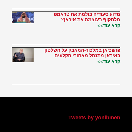
מדוע סעודיה בולמת את טראמפ
מלתקוף בעוצמה את איראן?
קרא עוד>>
פזשכיאן במלכוד-המאבק על השלטון
באיראן מתנהל מאחורי הקלעים
קרא עוד>>
הטוויטר שלי
Tweets by yonibmen