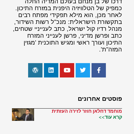
דרכו של בן מנחם בעולם המדיה החלה
כמפיק של הטלוויזיה היפנית במזרח התיכון.
לאחר מכן, הוא מילא תפקידי מפתח רבים
בתקשורת הישראלית: מנכ"ל רשות השידור,
מנהל רדיו קול ישראל, כתב לענייניי שטחים,
כתב ופרשן מדיני, פרשן לענייני המזרח
התיכון ועורך ראשי ומגיש התוכנית 'מגזין
המזה"ת'.
פוסטים אחרונים
מוחמד דחלאן חוזר לזירה העזתית
קרא עוד>>