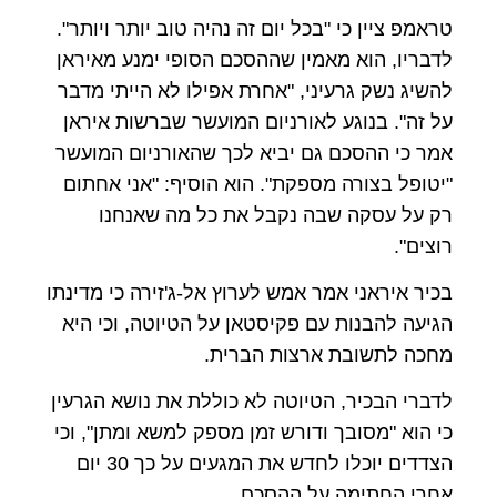
טראמפ ציין כי "בכל יום זה נהיה טוב יותר ויותר".
לדבריו, הוא מאמין שההסכם הסופי ימנע מאיראן
להשיג נשק גרעיני, "אחרת אפילו לא הייתי מדבר
על זה". בנוגע לאורניום המועשר שברשות איראן
אמר כי ההסכם גם יביא לכך שהאורניום המועשר
"יטופל בצורה מספקת". הוא הוסיף: "אני אחתום
רק על עסקה שבה נקבל את כל מה שאנחנו
רוצים".
בכיר איראני אמר אמש לערוץ אל-ג'זירה כי מדינתו
הגיעה להבנות עם פקיסטאן על הטיוטה, וכי היא
מחכה לתשובת ארצות הברית.
לדברי הבכיר, הטיוטה לא כוללת את נושא הגרעין
כי הוא "מסובך ודורש זמן מספק למשא ומתן", וכי
הצדדים יוכלו לחדש את המגעים על כך 30 יום
אחרי החתימה על ההסכם.