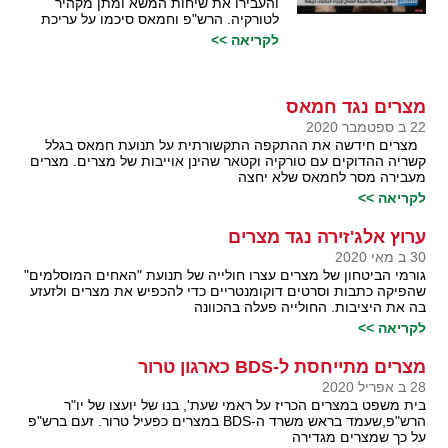
והעבירו את שיחות המשא ומתן מקהיר
לטורקיה. הרש"פ וחמאס סיכמו על עריכת
לקריאה >>
מצרים נגד חמאס
22 ב ספטמבר 2020
מצרים חידשה את ההתקפה התקשורתית על תנועת חמאס בגלל
קשריה ההדוקים עם טורקיה וקטאר שהינן אוייבות של מצרים. מצרים
מעבירה מסר לחמאס שלא יחצה
לקריאה >>
ערוץ אלג'זירה נגד מצרים
30 ב מאי 2020
גורמי הביטחון של מצרים עצרו חולייה של תנועת "האחים המוסלמים"
שהפיקה כתבות וסרטים דוקומנטריים כדי להכפיש את מצרים ולזעזע
בה את היציבות. החולייה פעלה בהכוונה
לקריאה >>
מצרים מתייחסת ל-BDS כארגון טרור
28 ב אפריל 2020
בית משפט במצרים הכריז על ראמי שעת', בנו של יועצו של יו"ר
הרש"פ,שעמד בראש משרד ה-BDS במצרים כפעיל טרור. זעם ברש"פ
על כך שמצרים מגדירה