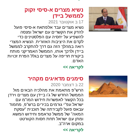
נשיא מצרים א-סיסי זקוק
לממשל ביידן
17 ב אוקטובר 2021
נשיא מצרים עבד אלפתאח א-סיסי פועל
להדק את הקשרים עם ישראל ומנסה
להשפיע על יחסיה עם הפלסטינים כדי
לקדם את היציבות האזורית. הנשיא המצרי
רואה במהלך הזה גם דרך להתקרב לממשל
ביידן ולרכך אותו, הממשל האמריקני מותח
ביקורת חריפה על מצרים בגלל הפרת זכויות
האדם.
לקריאה >>
סימנים מדאיגים מקהיר
22 ב דצמבר 2020
הרש"פ מתאמת את מהלכיה הבאים מול
הממשל החדש של ג'ו ביידן עם מצרים וירדן
בכל הקשור לאפשרות חידוש המו"מ עם
ישראל.עפ"י גורמים בכירים ברש"פ, מחמוד
עבאס פועל לקבירתה של תוכנית "עסקת
המאה" של ממשל טראמפ וחידוש המשא
ומתן עם ישראל תחת חסות הקוורטט
במקום ארה"ב.
לקריאה >>