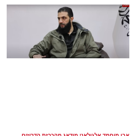
אבו מוחמד אלגולאני מודאג מהכרזת הדרוזים