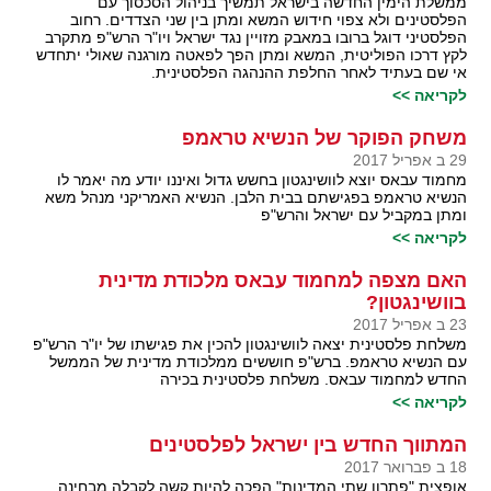
ממשלת הימין החדשה בישראל תמשיך בניהול הסכסוך עם
הפלסטינים ולא צפוי חידוש המשא ומתן בין שני הצדדים. רחוב
הפלסטיני דוגל ברובו במאבק מזויין נגד ישראל ויו"ר הרש"פ מתקרב
לקץ דרכו הפוליטית, המשא ומתן הפך לפאטה מורגנה שאולי יתחדש
אי שם בעתיד לאחר החלפת ההנהגה הפלסטינית.
לקריאה >>
משחק הפוקר של הנשיא טראמפ
29 ב אפריל 2017
מחמוד עבאס יוצא לוושינגטון בחשש גדול ואיננו יודע מה יאמר לו
הנשיא טראמפ בפגישתם בבית הלבן. הנשיא האמריקני מנהל משא
ומתן במקביל עם ישראל והרש"פ
לקריאה >>
האם מצפה למחמוד עבאס מלכודת מדינית
בוושינגטון?
23 ב אפריל 2017
משלחת פלסטינית יצאה לוושינגטון להכין את פגישתו של יו"ר הרש"פ
עם הנשיא טראמפ. ברש"פ חוששים ממלכודת מדינית של הממשל
החדש למחמוד עבאס. משלחת פלסטינית בכירה
לקריאה >>
המתווך החדש בין ישראל לפלסטינים
18 ב פברואר 2017
אופצית "פתרון שתי המדינות" הפכה להיות קשה לקבלה מבחינה