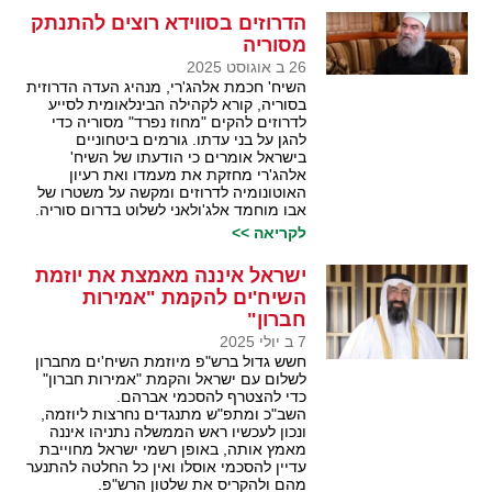
הדרוזים בסווידא רוצים להתנתק
מסוריה
26 ב אוגוסט 2025
השיח' חכמת אלהג'רי, מנהיג העדה הדרוזית
בסוריה, קורא לקהילה הבינלאומית לסייע
לדרוזים להקים "מחוז נפרד" מסוריה כדי
להגן על בני עדתו. גורמים ביטחוניים
בישראל אומרים כי הודעתו של השיח'
אלהג'רי מחזקת את מעמדו ואת רעיון
האוטונומיה לדרוזים ומקשה על משטרו של
אבו מוחמד אלג'ולאני לשלוט בדרום סוריה.
לקריאה >>
ישראל איננה מאמצת את יוזמת
השיח'ים להקמת "אמירות
חברון"
7 ב יולי 2025
חשש גדול ברש"פ מיוזמת השיח'ים מחברון
לשלום עם ישראל והקמת "אמירות חברון"
כדי להצטרף להסכמי אברהם.
השב"כ ומתפ"ש מתנגדים נחרצות ליוזמה,
ונכון לעכשיו ראש הממשלה נתניהו איננה
מאמץ אותה, באופן רשמי ישראל מחוייבת
עדיין להסכמי אוסלו ואין כל החלטה להתנער
מהם ולהקריס את שלטון הרש"פ.