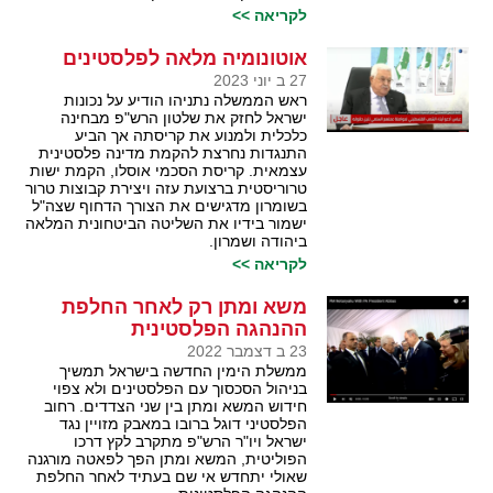
לקריאה >>
אוטונומיה מלאה לפלסטינים
27 ב יוני 2023
ראש הממשלה נתניהו הודיע על נכונות
ישראל לחזק את שלטון הרש"פ מבחינה
כלכלית ולמנוע את קריסתה אך הביע
התנגדות נחרצת להקמת מדינה פלסטינית
עצמאית. קריסת הסכמי אוסלו, הקמת ישות
טרוריסטית ברצועת עזה ויצירת קבוצות טרור
בשומרון מדגישים את הצורך הדחוף שצה"ל
ישמור בידיו את השליטה הביטחונית המלאה
ביהודה ושמרון.
לקריאה >>
משא ומתן רק לאחר החלפת
ההנהגה הפלסטינית
23 ב דצמבר 2022
ממשלת הימין החדשה בישראל תמשיך
בניהול הסכסוך עם הפלסטינים ולא צפוי
חידוש המשא ומתן בין שני הצדדים. רחוב
הפלסטיני דוגל ברובו במאבק מזויין נגד
ישראל ויו"ר הרש"פ מתקרב לקץ דרכו
הפוליטית, המשא ומתן הפך לפאטה מורגנה
שאולי יתחדש אי שם בעתיד לאחר החלפת