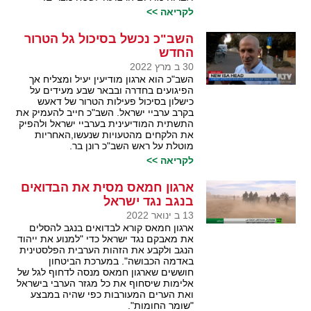
לקריאה >>
השב"כ נכשל בסיכול גל הטרור
החדש
30 ב מרץ 2022
השב"כ הוא ארגון מודיעין יעיל ומצליח אך
הפיגועים בחדרה ובבאר שבע מעידים על
כישלון בסיכול פעילות הטרור של דאעש
בקרב ערביי ישראל. השב"כ חייב להעמיק את
התשתית המודיעינית בערביי ישראל ולהפיק
את הלקחים מהטעויות שנעשו,האחריות
מוטלת על ראש השב"כ רונן בר.
לקריאה >>
ארגון חמאס מסית את הבדואים
בנגב נגד ישראל
13 ב ינואר 2022
ארגון חמאס קורא לבדואים בנגב להסלים
את מאבקם נגד ישראל כדי "למנוע את ייהוד
הנגב ולקבע את הזהות הערבית הפלסטינית
באדמה הכבושה". במערכת הביטחון
חוששים שארגון חמאס מנסה לדחוף לגל של
אלימות שיסחוף את כל מגזר הערבי בישראל
ואת הערים המעורבות כפי שהיה במבצע
"שומר החומות".