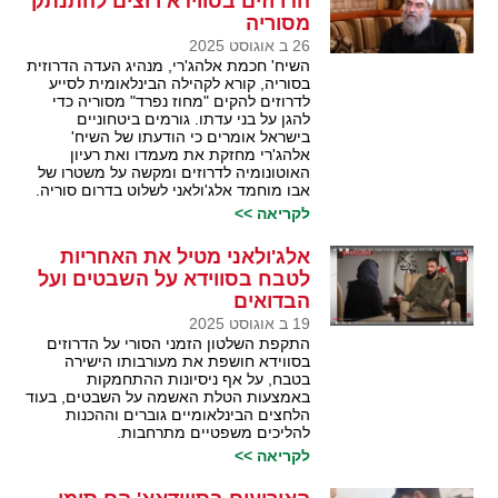
הדרוזים בסווידא רוצים להתנתק
מסוריה
26 ב אוגוסט 2025
השיח' חכמת אלהג'רי, מנהיג העדה הדרוזית
בסוריה, קורא לקהילה הבינלאומית לסייע
לדרוזים להקים "מחוז נפרד" מסוריה כדי
להגן על בני עדתו. גורמים ביטחוניים
בישראל אומרים כי הודעתו של השיח'
אלהג'רי מחזקת את מעמדו ואת רעיון
האוטונומיה לדרוזים ומקשה על משטרו של
אבו מוחמד אלג'ולאני לשלוט בדרום סוריה.
לקריאה >>
אלג'ולאני מטיל את האחריות
לטבח בסווידא על השבטים ועל
הבדואים
19 ב אוגוסט 2025
התקפת השלטון הזמני הסורי על הדרוזים
בסווידא חושפת את מעורבותו הישירה
בטבח, על אף ניסיונות ההתחמקות
באמצעות הטלת האשמה על השבטים, בעוד
הלחצים הבינלאומיים גוברים וההכנות
להליכים משפטיים מתרחבות.
לקריאה >>