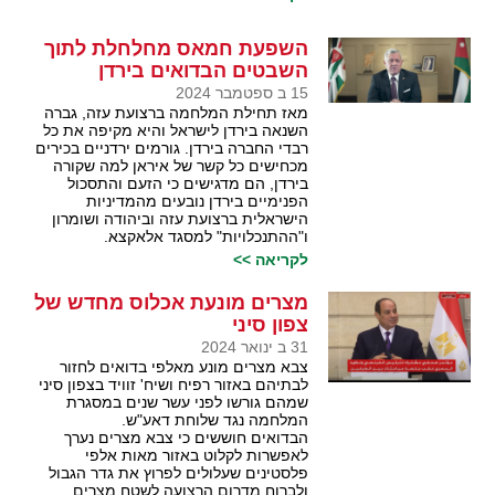
השפעת חמאס מחלחלת לתוך
השבטים הבדואים בירדן
15 ב ספטמבר 2024
מאז תחילת המלחמה ברצועת עזה, גברה
השנאה בירדן לישראל והיא מקיפה את כל
רבדי החברה בירדן. גורמים ירדניים בכירים
מכחישים כל קשר של איראן למה שקורה
בירדן, הם מדגישים כי הזעם והתסכול
הפנימיים בירדן נובעים מהמדיניות
הישראלית ברצועת עזה וביהודה ושומרון
ו"ההתנכלויות" למסגד אלאקצא.
לקריאה >>
מצרים מונעת אכלוס מחדש של
צפון סיני
31 ב ינואר 2024
צבא מצרים מונע מאלפי בדואים לחזור
לבתיהם באזור רפיח ושיח' זוויד בצפון סיני
שמהם גורשו לפני עשר שנים במסגרת
המלחמה נגד שלוחת דאע"ש.
הבדואים חוששים כי צבא מצרים נערך
לאפשרות לקלוט באזור מאות אלפי
פלסטינים שעלולים לפרוץ את גדר הגבול
ולברוח מדרום הרצועה לשטח מצרים.