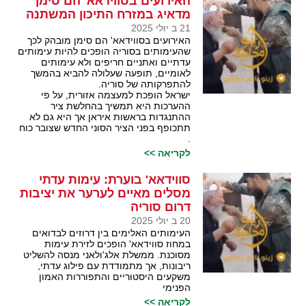
האירועים בסווידאא' הם סימן
מדאיג במזרח התיכון המשתנה
21 ב יולי 2025
האירועים בסווידאא' הם סימן מובהק לכך
שהעימותים בסוריה הופכים להיות עימותים
עדתיים ואתניים חריפים ולא עימותים
לאומיים, תופעה שעלולה להביא בהמשך
להתפרקותה של סוריה.
ישראל הופכת למעצמה אזורית, על פי
ההערכות היא תמשיך בהחלשת ציר
ההתנגדות בראשות איראן אך היא גם לא
תתכופף בפני הציר הסוני החדש שצובר כוח
.
לקריאה >>
סווידאא' בוערת: עימות עדתי
מסלים מאיים לערער את יציבות
דרום סוריה
20 ב יולי 2025
העימותים האלימים בין דרוזים לבדואים
במחוז סווידאא' הופכים לזירת עימות
מסוכנת. ממשלת אלג'ולאני מנסה להשליט
ריבונות, אך מתמודדת עם פילוג עדתי,
משקעים היסטוריים והתפוררות האמון
הפנימי
לקריאה >>