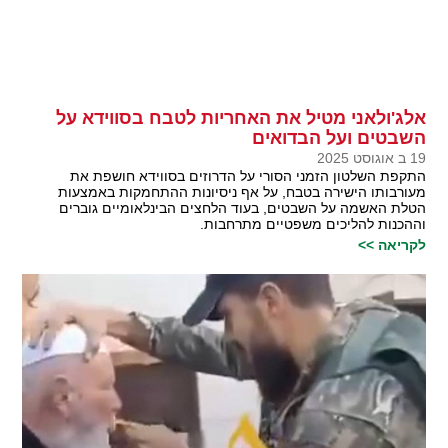
אלג'ולאני מטיל את האחריות לטבח בסווידא על
השבטים ועל הבדואים
19 ב אוגוסט 2025
התקפת השלטון הזמני הסורי על הדרוזים בסווידא חושפת את
מעורבותו הישירה בטבח, על אף ניסיונות ההתחמקות באמצעות
הטלת האשמה על השבטים, בעוד הלחצים הבינלאומיים גוברים
וההכנות להליכים משפטיים מתרחבות.
לקריאה >>