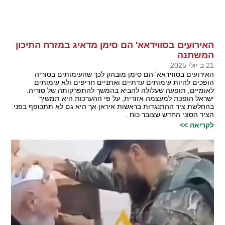
האירועים בסווידאא' הם סימן מדאיג במזרח התיכון
המשתנה
21 ב יולי 2025
האירועים בסווידאא' הם סימן מובהק לכך שהעימותים בסוריה
הופכים להיות עימותים עדתיים ואתניים חריפים ולא עימותים
לאומיים, תופעה שעלולה להביא בהמשך להתפרקותה של סוריה.
ישראל הופכת למעצמה אזורית, על פי ההערכות היא תמשיך
בהחלשת ציר ההתנגדות בראשות איראן אך היא גם לא תתכופף בפני
הציר הסוני החדש שצובר כוח .
לקריאה >>