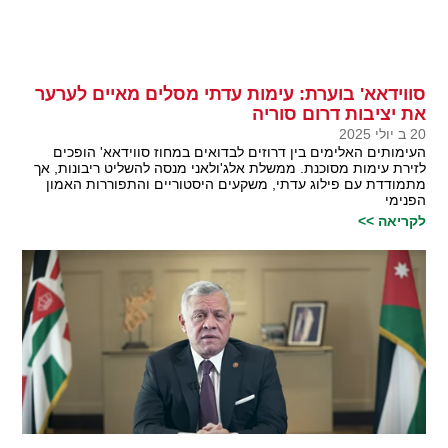
סווידאא' בוערת: עימות עדתי מסלים מאיים לערער
את יציבות דרום סוריה
20 ב יולי 2025
העימותים האלימים בין דרוזים לבדואים במחוז סווידאא' הופכים
לזירת עימות מסוכנת. ממשלת אלג'ולאני מנסה להשליט ריבונות, אך
מתמודדת עם פילוג עדתי, משקעים היסטוריים והתפוררות האמון
הפנימי
לקריאה >>