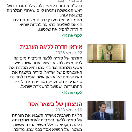
3 ב מרץ 2024
הרש"פ פתחה בקמפיין להכשלת תוכניתו של
ראש הממשלה נתניהו ליום שאחרי המלחמה
ברצועת עזה.
מחמוד עבאס מעדיף ברית משותפת עם
חמאס לשליטה ברצועה למרות שהיא
חותרת להפיל את שלטונו.
לקריאה >>
איראן חדרה לליגה הערבית
22 ב מאי 2023
חזרתה של סוריה לליגה הערבית מעניקה
לגיטימציה לנשיא בשאר אסד אשר ביצע
פשעי מלחמה נגד בני עמו והיא מסכנת את
האינטרסים של ישראל. סוריה מייצגת את
האינטרסים של איראן אשר הופכת למדינת
סף גרעינית שתעניק מטריית הגנה ל"ציר
ההתנגדות" שפועל להשמדת ישראל.
לקריאה >>
הניצחון של בשאר אסד
10 ב מאי 2023
הליגה הערבית אישרה השבוע את חזרתה
של סוריה לליגה הערבית לאחר שחברותה
בליגה הוקפאה בגלל מעשי הטבח שעשה
משטרו של הנשיא אסד בבני עמו. מדובר