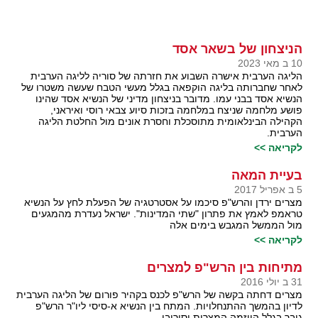
הניצחון של בשאר אסד
10 ב מאי 2023
הליגה הערבית אישרה השבוע את חזרתה של סוריה לליגה הערבית
לאחר שחברותה בליגה הוקפאה בגלל מעשי הטבח שעשה משטרו של
הנשיא אסד בבני עמו. מדובר בניצחון מדיני של הנשיא אסד שהינו
פושע מלחמה שניצח במלחמה בזכות סיוע צבאי רוסי ואיראני,
הקהילה הבינלאומית מתוסכלת וחסרת אונים מול החלטת הליגה
הערבית.
לקריאה >>
בעיית המאה
5 ב אפריל 2017
מצרים ירדן והרש"פ סיכמו על אסטרטגיה של הפעלת לחץ על הנשיא
טראמפ לאמץ את פתרון "שתי המדינות". ישראל נעדרת מהמגעים
מול הממשל המגבש בימים אלה
לקריאה >>
מתיחות בין הרש"פ למצרים
31 ב יולי 2016
מצרים דחתה בקשה של הרש"פ לכנס בקהיר פורום של הליגה הערבית
לדיון בהמשך ההתנחלויות. המתח בין הנשיא א-סיסי ליו"ר הרש"פ
גובר בגלל היוזמה המצרית וסירובו