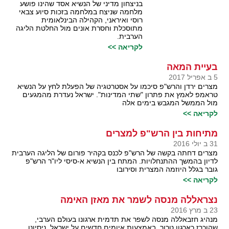
בניצחון מדיני של הנשיא אסד שהינו פושע
מלחמה שניצח במלחמה בזכות סיוע צבאי
רוסי ואיראני, הקהילה הבינלאומית
מתוסכלת וחסרת אונים מול החלטת הליגה
הערבית.
לקריאה >>
בעיית המאה
5 ב אפריל 2017
מצרים ירדן והרש"פ סיכמו על אסטרטגיה של הפעלת לחץ על הנשיא
טראמפ לאמץ את פתרון "שתי המדינות". ישראל נעדרת מהמגעים
מול הממשל המגבש בימים אלה
לקריאה >>
מתיחות בין הרש"פ למצרים
31 ב יולי 2016
מצרים דחתה בקשה של הרש"פ לכנס בקהיר פורום של הליגה הערבית
לדיון בהמשך ההתנחלויות. המתח בין הנשיא א-סיסי ליו"ר הרש"פ
גובר בגלל היוזמה המצרית וסירובו
לקריאה >>
נצראללה מנסה לשמר את מאזן האימה
23 ב מרץ 2016
מנהיג חזבאללה מנסה לשפר את תדמית ארגונו בעולם הערבי,
שהוכרז כארגון טרור, באמצעות איומים חדשים על ישראל. ניסיונו