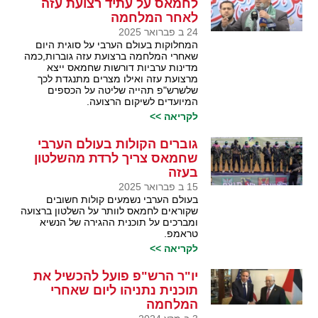
לחמאס על עתיד רצועת עזה
לאחר המלחמה
24 ב פברואר 2025
המחלוקות בעולם הערבי על סוגית היום
שאחרי המלחמה ברצועת עזה גוברות,כמה
מדינות ערביות דורשות שחמאס ייצא
מרצועת עזה ואילו מצרים מתנגדת לכך
שלשרש"פ תהייה שליטה על הכספים
המיועדים לשיקום הרצועה.
לקריאה >>
גוברים הקולות בעולם הערבי
שחמאס צריך לרדת מהשלטון
בעזה
15 ב פברואר 2025
בעולם הערבי נשמעים קולות חשובים
שקוראים לחמאס לוותר על השלטון ברצועה
ומברכים על תוכנית ההגירה של הנשיא
טראמפ.
לקריאה >>
יו"ר הרש"פ פועל להכשיל את
תוכנית נתניהו ליום שאחרי
המלחמה