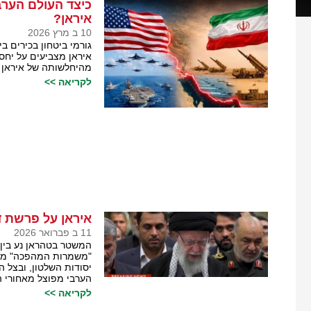
כיצד העולם הער
איראן?
10 ב מרץ 2026
גורמי ביטחון בכירים 
איראן מצביעים על יחס
מהיחלשותה של איראן ו
לקריאה >>
איראן על פרשת ד
11 ב פברואר 2026
המשטר בטהראן נע בין 
"משמרות המהפכה" מערי
יסודות השלטון, ובצל 
הערבי מפוצל מאחורי ה
לקריאה >>