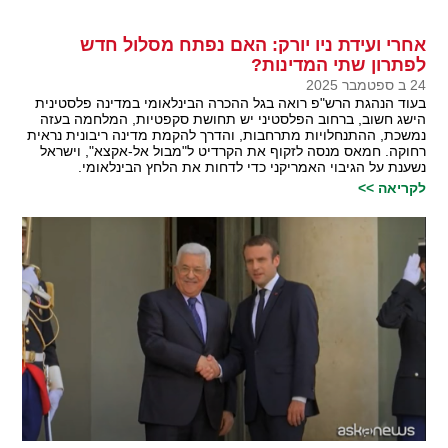
אחרי ועידת ניו יורק: האם נפתח מסלול חדש
לפתרון שתי המדינות?
24 ב ספטמבר 2025
בעוד הנהגת הרש"פ רואה בגל ההכרה הבינלאומי במדינה פלסטינית
הישג חשוב, ברחוב הפלסטיני יש תחושת סקפטיות, המלחמה בעזה
נמשכת, ההתנחלויות מתרחבות, והדרך להקמת מדינה ריבונית נראית
רחוקה. חמאס מנסה לזקוף את הקרדיט ל"מבול אל-אקצא", וישראל
נשענת על הגיבוי האמריקני כדי לדחות את הלחץ הבינלאומי.
לקריאה >>