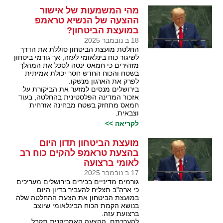
מהי המשמעות של אישור
ההצעה של הנשיא טראמפ
במועצת הביטחון?
18 ב נובמבר 2025
החלטת מועצת הביטחון סוללת את הדרך
לשיגור כוח בינלאומי לעזה, אך גורמי ביטחון
מזהירים כי חמאס ינסה לסכל את המהלך
בשטח והכוח החדש חסר יכולת אמיתית
לפרק את הארגון מנשקו.
בירושלים מנסים למזער את הביקורת על
אזכור המדינה הפלסטינית בהחלטה, בעוד
חמאס מתחזק בשטח מבחינה אזרחית
וצבאית.
לקריאה >>
מועצת הביטחון תדון היום
בהצעת טראמפ להקים כוח רב
לאומי ברצועה
17 ב נובמבר 2025
גורמים מדיניים בכירים בירושלים מעריכים
כי ארה"ב תצליח להעביר בדיון היום
במועצת הביטחון את הצעת ההחלטה שלה
בנושא הקמת הכוח הבינלאומי שיוצב
ברצועת עזה.
להערכתם, ההצעה האמריקנית תקבל