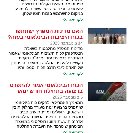
לפחות את תשעת הקולות הדרושים
לאימוצה, וכי רוסיה וסין עשויות להימנע
במקום להשתמש בזכות הוטו שלהן.
לקריאה >>
האם מדינות המפרץ ישתתפו
בכוח היציבות הבינלאומי בעזה?
14 ב נובמבר 2025
מדינות המפרץ מתלבטות בשאלת
הצטרפותן לכוח היציבות הבינלאומי שאמור
להתפרס ברצועת עזה. ארה"ב נתקלת
בקשיים להעביר החלטה במועצת הביטחון
של האו"ם לגבי הרכב הכוח וסמכויותיו.
לקריאה >>
הכוח הבינלאומי אמור להתפרס
ברצועה בתחילת חודש ינואר
5 ב נובמבר 2025
המאמץ האמריקאי להקים כוח בינלאומי
שיתפרס ברצועת עזה מעורר מחלוקות בין
וושינגטון, ירושלים ומדינות ערב סביב
סמכויות הכוח ותפקיד הרשות הפלסטינית.
ארה"ב חוששת מווטו רוסי־סיני במועצת
הביטחון שיטרפד את העברת ההחלטה.
לקריאה >>