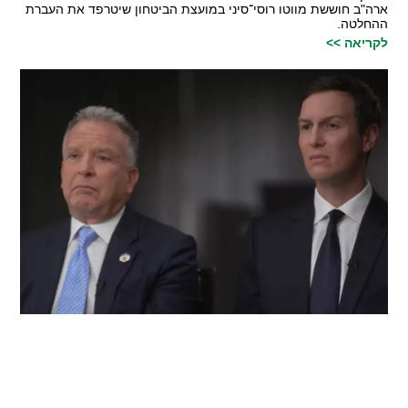
ארה"ב חוששת מווטו רוסי־סיני במועצת הביטחון שיטרפד את העברת
ההחלטה.
לקריאה >>