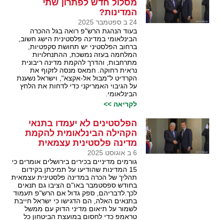
מסלול חדש לפתרון שתי
המדינות?
24 ב ספטמבר 2025
בעוד הנהגת הרש"פ רואה בגל ההכרה
הבינלאומי במדינה פלסטינית הישג חשוב,
ברחוב הפלסטיני יש תחושת סקפטיות,
המלחמה בעזה נמשכת, ההתנחלויות
מתרחבות, והדרך להקמת מדינה ריבונית
נראית רחוקה. חמאס מנסה לזקוף את
הקרדיט ל"מבול אל-אקצא", וישראל נשענת
על הגיבוי האמריקני כדי לדחות את הלחץ
הבינלאומי.
לקריאה >>
הפלסטינים לא יעמדו בתנאי
הקהילה הבינלאומית להקמת
מדינה פלסטינית עצמאית
6 ב אוגוסט 2025
גורמים מדיניים בכירים בירושלים אומרים כי
15 המדינות שהודיעו על תמיכתן בקידום
תהליך של הכרה במדינה פלסטינית עצמאית
בחודש ספסטמבר באו"ם הציבו גם תנאים
לכך.לדבריהם, ספק גדול אם הרש"פ תעמוד
בתנאים האלה, הם הדגישו כי ישראל חייבת
לשמור על תיאום מדיני הדוק עם ממשל
טראמפ כדי לחסום במועצת הביטחון כל