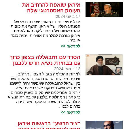
איראן שואפת להרחיב את
העומק האסטרטגי שלה
17 ב יוני 2024
גנרל יחיא רחים צפאווי, יועצו הצבאי של
המנהיג העליון של איראן, חושף את כוונות
ההתפשטות של הרפובליקה האסלאמית.
איראן נערכת למלחמה אווירית וימית כנגד
אויביה.
לקריאה >>
הסדר עם חזבאללה בצפון כרוך
גם בבחירת נשיא חדש ללבנון
12 ב מאי 2024
למרות ההסלמה בגבול הצפון, ארה"ב
וצרפת מגבשות טיוטת הסכם הפסקת אש
בין ישראל לחזבאללה שאפשר יהיה ליישמו
מייד כשתושג הפסקת אש ברצועת עזה.
גורמים אמריקנים שעוסקים בעניין סבורים
כי פתרון המחלוקת בלבנון על בחירת הנשיא
יכולה לסייע בהשגת הפסקת אש יציבה
בדרום לבנון.
לקריאה >>
"ציר הרשע" בראשות איראן