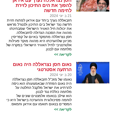
חסן נצראללה נערך עם איראן
להפוך את הים התיכון לזירת
לחימה חדשה
21 ב יוני 2024
חזבאללה נערך ביחד עם איראן לפתוח חזית
חדשה נגד ישראל בים התיכון ולנטרל מראש
את יכולות חיל האוויר הישראלי שמבחינתו
מהווה את הסכנה הגדולה לחזבאללה.
חסן נצראללה מתמקד באיום על קפריסין
מכיוון שלהערכתו היא מהווה מוקד פעילות
אלטרנטיבי לחיל האוויר הישראלי במקרה של
מלחמה עם לבנון.
לקריאה >>
נאום חסן נצראללה היה נאום
הרתעה אסטרטגי
20 ב יוני 2024
נאומו של מזכ"ל חזבאללה חסן נצראללה
היה נאום הפחדה שבאמצעותו הוא ניסה
להרתיע את ישראל מלקבל החלטה על
מלחמה כוללת נגד לבנון.
הוא שילב בנאומו אלמנטים שונים של
לוחמה פסיכולוגית וההערכה בישראל היא כי
המסרים בנאום תואמו עם איראן וחמאס.
לקריאה >>