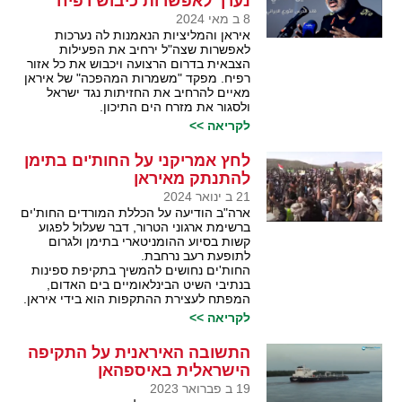
נערך לאפשרות כיבוש רפיח
8 ב מאי 2024
איראן והמליציות הנאמנות לה נערכות
לאפשרות שצה"ל ירחיב את הפעילות
הצבאית בדרום הרצועה ויכבוש את כל אזור
רפיח. מפקד "משמרות המהפכה" של איראן
מאיים להרחיב את החזיתות נגד ישראל
ולסגור את מזרח הים התיכון.
לקריאה >>
לחץ אמריקני על החות'ים בתימן
להתנתק מאיראן
21 ב ינואר 2024
ארה"ב הודיעה על הכללת המורדים החות'ים
ברשימת ארגוני הטרור, דבר שעלול לפגוע
קשות בסיוע ההומניטארי בתימן ולגרום
לתופעת רעב נרחבת.
החות'ים נחושים להמשיך בתקיפת ספינות
בנתיבי השיט הבינלאומיים בים האדום,
המפתח לעצירת ההתקפות הוא בידי איראן.
לקריאה >>
התשובה האיראנית על התקיפה
הישראלית באיספהאן
19 ב פברואר 2023