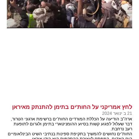
לחץ אמריקני על החות'ים בתימן להתנתק מאיראן
21 ב ינואר 2024
ארה"ב הודיעה על הכללת המורדים החות'ים ברשימת ארגוני הטרור,
דבר שעלול לפגוע קשות בסיוע ההומניטארי בתימן ולגרום לתופעת
רעב נרחבת.
החות'ים נחושים להמשיך בתקיפת ספינות בנתיבי השיט הבינלאומיים
בים האדום, המפתח לעצירת ההתקפות הוא בידי איראן.