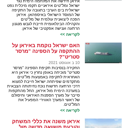
איראן חידשה את המלחמה הימית נגד
ישראל ומל"טים איראניים תקפו מיכלית נפט
ישראלית בים הערבי בתגובה על התקיפה
של המוסד הישראלי באיספהאן. איראן
הפכה ליצואנית עולמית של מל"טים
והקהילה הבינלאומית חייבת לגבש מנגנון
הרתעה וענישה אפקטיבי של איראן.
לקריאה >>
האם ישראל נוקמת באיראן על
ההתקפה על הספינה "מרסר
סטריט"?
10 ב אוגוסט 2021
החקירה בנסיבות תקיפת הספינה "מרסר
סטריט" מוכיחה באופן נחרץ כי איראן היא
האחראית לתקיפה באמצעות מל"טים
מתקדמים שפיתחה.ישראל חייבת למצוא
דרכי הרתעה חדשות נוכח נחיתותה הצבאית
במערכה הימית מול איראן, החל מהתקפות
סייבר על מערך הספנות האיראני וחיסולם
של ראשי המערך האווירי המפעיל את
המל"טים.
לקריאה >>
איראן משנה את כללי המשחק
וקובעת משוואה חדשה מול