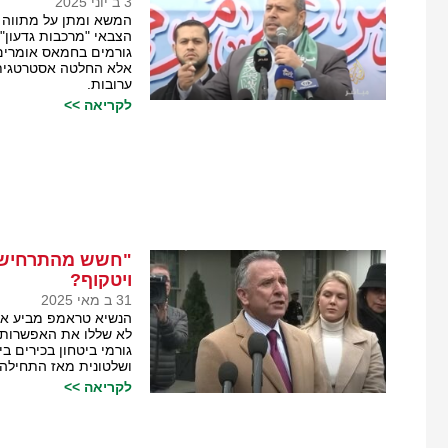
3 ב יוני 2025
המשא ומתן על מתווה ו
הצבאי "מרכבות גדעון" 
גורמים בחמאס אומרים 
אלא החלטה אסטרטגית מ
ערובות.
לקריאה >>
"חשש מהתרחיש 
ויטקוף?
31 ב מאי 2025
הנשיא טראמפ מביע או
לא שללו את האפשרות ל
גורמי ביטחון בכירים 
ושלטונית מאז התחילה 
לקריאה >>