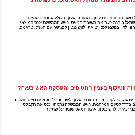
חיוב להצעת הפסקת האש,מוכנים לפתוח מיד
שובתה החיובית לדון במתווה ויטקוף הכולל שחרור חטופים
שראל בוחנת כעת את תשובת חמאס. ראש הממשלה יכנס במוצאי
י לדון בנושא לפני יציאתו לוושינגטון לפגישה עם הנשיא טראמפ.
וה ווטיקוף בעניין החטופים והפסקת האש בעזה?
מאמץ אמריקני ישראלי אינטנסיבי לקדם את מתווה וויטקוף לשחרור 10 חטופים חיים והשגת
 אש של 60 ימים בדרך לסיום המלחמה. ראש הממשלה נתניהו יכנס את הקבינט
ני יציאתו לוושינגטון, ארגון חמאס שומר על שתיקה.