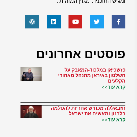
ומגיש התוכנית 'מגזין המזה"ת'.
פוסטים אחרונים
פזשכיאן במלכוד-המאבק על
השלטון באיראן מתנהל מאחורי
הקלעים
קרא עוד>>
חזבאללה מכחיש אחריות להסלמה
בלבנון ומאשים את ישראל
קרא עוד>>