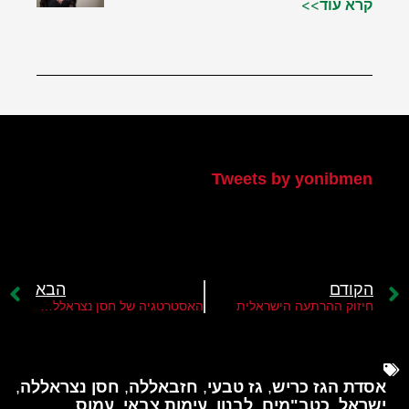
קרא עוד>>
הטוויטר שלי
Tweets by yonibmen
הקודם
הבא
חיזוק ההרתעה הישראלית
האסטרטגיה של חסן נצראללה נגד ישראל
אסדת הגז כריש
,
גז טבעי
,
חזבאללה
,
חסן נצראללה
,
ישראל
,
כטב"מים
,
לבנון
,
עימות צבאי
,
עמוס