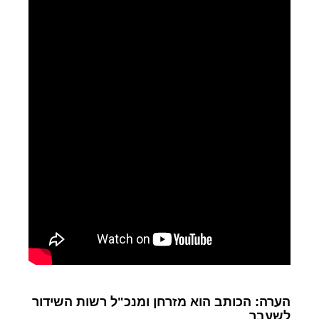
הערה: הכותב הוא מזרחן ומנכ"ל רשות השידור
לשעבר