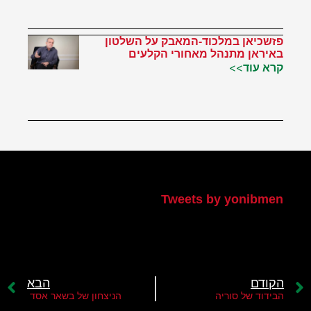
פזשכיאן במלכוד-המאבק על השלטון
באיראן מתנהל מאחורי הקלעים
קרא עוד>>
הטוויטר שלי
Tweets by yonibmen
הקודם
הבא
הבידוד של סוריה
הניצחון של בשאר אסד