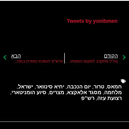
הטוויטר שלי
Tweets by yonibmen
הקודם
הבא
צה"ל מתקרב למקום המסתור של יחיא סינוואר
הרש"פ תומכת כספית במחבלי חמאס
חמאס
,
טרור
,
יום הנכבה
,
יחיא סינוואר
,
ישראל
,
מלחמה
,
מסגד אלאקצא
,
מצרים
,
סיוע הומניטארי
,
רצועת עזה
,
רש"פ