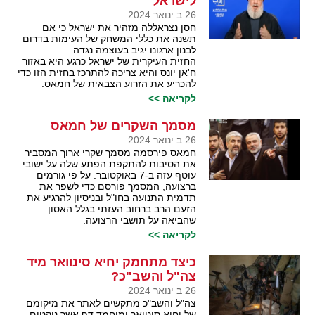
לישראל
26 ב ינואר 2024
חסן נצראללה מזהיר את ישראל כי אם
תשנה את כללי המשחק של העימות בדרום
לבנון ארגונו יגיב בעוצמה נגדה.
החזית העיקרית של ישראל כרגע היא באזור
ח'אן יונס והיא צריכה להתרכז בחזית הזו כדי
להכריע את הזרוע הצבאית של חמאס.
לקריאה >>
מסמך השקרים של חמאס
26 ב ינואר 2024
חמאס פירסמה מסמך שקרי ארוך המסביר
את הסיבות להתקפת הפתע שלה על ישובי
עוטף עזה ב-7 באוקטובר. על פי גורמים
ברצועה, המסמך פורסם כדי לשפר את
תדמית התנועה בחו"ל ובניסיון להרגיע את
הזעם הרב ברחוב העזתי בגלל האסון
שהביאה על תושבי הרצועה.
לקריאה >>
כיצד מתחמק יחיא סינוואר מיד
צה"ל והשב"כ?
26 ב ינואר 2024
צה"ל והשב"כ מתקשים לאתר את מיקומם
של יחיא סינוואר ומוחמד דף אשר נוקטים