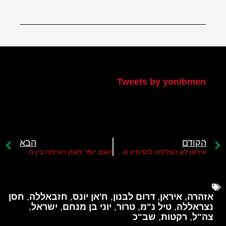
הטוויטר שלי
Tweets by yonibmen
הקודם
הבא
איראן לא הצליחה להרתיע את ישראל
האם יופר מאזן האימה בין חזבאללה לישראל?
אזהרה
,
איראן
,
דרום לבנון
,
ח'אן יונס
,
חזבאללה
,
חסן
נצראללה
,
טיל נ"מ
,
טרור
,
יוני בן מנחם
,
ישראל
,
צה"ל
,
רקטות
,
שב"כ