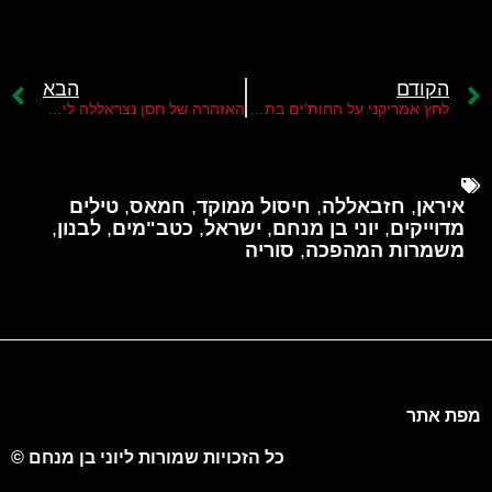
הקודם
הבא
לחץ אמריקני על החות'ים בתימן להתנתק מאיראן
האזהרה של חסן נצראללה לישראל
איראן
,
חזבאללה
,
חיסול ממוקד
,
חמאס
,
טילים
מדוייקים
,
יוני בן מנחם
,
ישראל
,
כטב"מים
,
לבנון
,
משמרות המהפכה
,
סוריה
מפת אתר
כל הזכויות שמורות ליוני בן מנחם ©