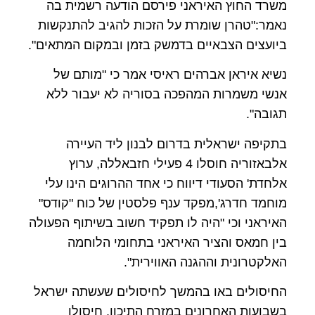
משרד החוץ האיראני פירסם הודעה רשמית בה
נאמר:"טהרן שומרת על הזכות להגיב להתנקשות
ביועצים הצבאיים בדמשק בזמן ובמקום המתאים".
נשיא איראן אברהים ראיסי אמר כי "מותם של
אנשי משמרות המהפכה בסוריה לא יעבור ללא
תגובה".
בתקיפה ישראלית בדרום לבנון ליד העיירה
אלבאזוריה חוסלו 4 פעילי חזבאללה, ערוץ
אלחדת' הסעודי דיווח כי אחד ההרוגים הינו עלי
מוחמד חדרג',מפקד ענף פלסטין של כוח "קודס"
האיראני וכי "היה לו תפקיד חשוב בשיתוף הפעולה
בין חמאס והציר האיראני בתחומי הלוחמה
האלקטרונית וההגנה האווירית".
החיסולים באו בהמשך לחיסולים שעשתה ישראל
בשבועות האחרונים במזרח התיכון, חיסולו