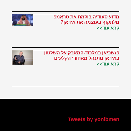
מדוע סעודיה בולמת את טראמפ
מלתקוף בעוצמה את איראן?
קרא עוד>>
פזשכיאן במלכוד-המאבק על השלטון
באיראן מתנהל מאחורי הקלעים
קרא עוד>>
הטוויטר שלי
Tweets by yonibmen