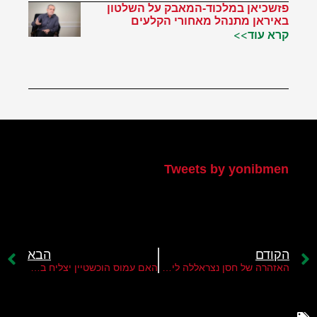
פזשכיאן במלכוד-המאבק על השלטון
באיראן מתנהל מאחורי הקלעים
קרא עוד>>
הטוויטר שלי
Tweets by yonibmen
הקודם
הבא
האזהרה של חסן נצראללה לישראל
האם עמוס הוכשטיין יצליח במשימתו?