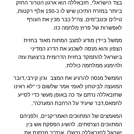
בצד הישראלי, חזבאללה הוא ארגון הטרור החזק
ביותר במזרח התיכון שיש לו כ-150 אלף רקטות,
טילים וכטב"מים, צה"ל כבר מכין את העורף
לאפשרות של פרוץ מלחמה כזו.
ממשל ביידן מודע למצב המתוח מאוד בחזית
הצפון והוא מנסה לשכנע את הדרג המדיני
בישראל להתמקד בחזית הדרומית ברצועת עזה
ולהימנע ממלחמה כוללת.
הממשל מנסה להרגיע את המצב וג'ון קירבי,דובר
המועצה לביטחון לאומי אמר שלשום כי "לא ראינו
שחזבאללה נרתם עד כה באופן מעשי כדי לסייע
לחמאס,דבר שיעיד על הרחבת המערכה".
המאמצים של המתווכים האמריקניים, ולפניהם
המתווכים הצרפתים, להשיג הפסקת אש בין
ישראל לחזבאללה נכשלו, ארה"ב מרסנת את