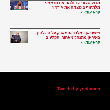
מדוע סעודיה בולמת את טראמפ
מלתקוף בעוצמה את איראן?
קרא עוד>>
פזשכיאן במלכוד-המאבק על השלטון
באיראן מתנהל מאחורי הקלעים
קרא עוד>>
הטוויטר שלי
Tweets by yonibmen