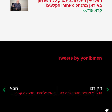
פזשכיאן במלכוד-המאבק על השלטון
באיראן מתנהל מאחורי הקלעים
קרא עוד>>
הטוויטר שלי
Tweets by yonibmen
הקודם
הבא
הרש"פ מרוצה מההחלטה בהאג וסינוואר מאוכזב
חשש פלסטיני מפגיעה קשה במעמד הפליטים