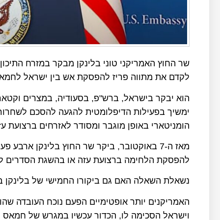
שר החוץ האמריקני טוני בלינקן מבקר במזרח התיכון
לקדם את מתווה פריז להפסקת אש בין ישראל לחמאס
הוא יבקר בישראל, ברש"פ, בסעודיה, במצרים וקטאר
ימשיך בפעילות הדיפלומטית להגעה להסכם לשחרור 
הומניטארי באופן מוגבר ומסודר לאזרחים ברצועת ע
מאז ה-7 באוקטובר, ביקר שר החוץ בלינקן ארבע 
להפסקת הלחימה ברצועת עזה או בהשגת הסדרים לג
נשאלת השאלה האם גם ביקורו החמישי של בלינקן בא
האמריקנים יותר אופטימיים הפעם נוכח העובדה שהו
וישראל הסכימה לו, הכדור עכשיו במגרש של חמאס וש