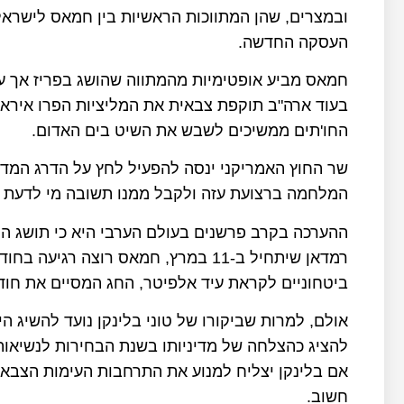
ובמצרים, שהן המתווכות הראשיות בין חמאס לישראל
העסקה החדשה.
חמאס מביע אופטימיות מהמתווה שהושג בפריז אך עדיי
בעוד ארה"ב תוקפת צבאית את המליציות הפרו איראני
החו'תים ממשיכים לשבש את השיט בים האדום.
שר החוץ האמריקני ינסה להפעיל לחץ על הדרג המד
המלחמה ברצועת עזה ולקבל ממנו תשובה מי לדעת י
ההערכה בקרב פרשנים בעולם הערבי היא כי תושג ה
רמדאן שיתחיל ב-11 במרץ, חמאס רוצה 
ביטחוניים לקראת עיד אלפיטר, החג המסיים את חוד
אולם, למרות שביקורו של טוני בלינקן נועד להשיג הי
להציג כהצלחה של מדיניותו בשנת הבחירות לנשיאות
אם בלינקן יצליח למנוע את התרחבות העימות הצבאי 
חשוב.