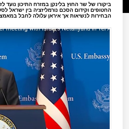
ביקורו של שר החוץ בלינקן במזרח התיכון נועד ל
החטופים וקידום הסכם נורמליזציה בין ישראל לסעו
הבחירות לנשיאות אך איראן עלולה לחבל במאמצי