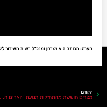
הערה: הכותב הוא מזרחן ומנכ"ל רשות השידור ל
הקודם
מצרים חוששת מהתחזקות תנועת "האחים המוסלמים" ב