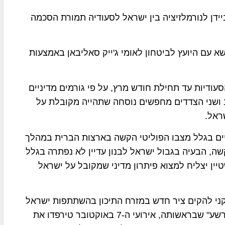
יידן לנורמלזיציה בין ישראל לסעודיה תמורת הסכמה
 עם היועץ לביטחון לאומי ג'ייק סאליבאן באמצעות
דיות עד תחילת חודש מרץ, על פי גורמים מדיניים
ושני הצדדים מחפשים נוסחה שתהייה מקובלת על
ראל.
ניים בגלל מצבו הפוליטי הקשה בארצות הברית במהלך
ה, הבעיה בגבול ישראל לבנון עדיין לא נפתרה בגלל
ין יצליח למצוא פיתרון מדיני שמקובל על ישראל
קני להקים ציר חדש במזרח התיכון בהשתתפות ישראל
וסעודיה, ציר שיהיה "מתון" ויהווה משקל נגד ל"ציר הרשע" שבראשותה, אירועי ה-7 באוקטובר טירפדו את