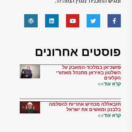
ומגיש התוכנית 'מגזין המזה"ת'.
פוסטים אחרונים
פזשכיאן במלכוד-המאבק על
השלטון באיראן מתנהל מאחורי
הקלעים
קרא עוד>>
חזבאללה מכחיש אחריות להסלמה
בלבנון ומאשים את ישראל
קרא עוד>>