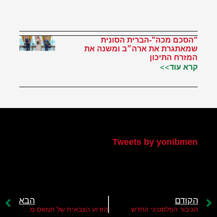
"הסכם מכה"-הברית הסונית
שמאתגרת את ארה״ב ומשנה את
המזרח התיכון
קרא עוד>>
הטוויטר שלי
Tweets by yonibmen
הקודם
הבא
הגיבור הפלסטיני החדש
הזרוע הצבאית של חמאס משנה את שיטת הלחימה