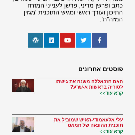
כתב ופרשן מדיני, פרשן לענייני המזרח
התיכון ועורך ראשי ומגיש התוכנית 'מגזין
המזה"ת'.
פוסטים אחרונים
האם חזבאללה משנה את גישתו
לסוריה בראשות א-שרע?
קרא עוד>>
עלי אלעאמודי-האיש שמוביל את
תוכנית ההונאה של חמאס
קרא עוד>>