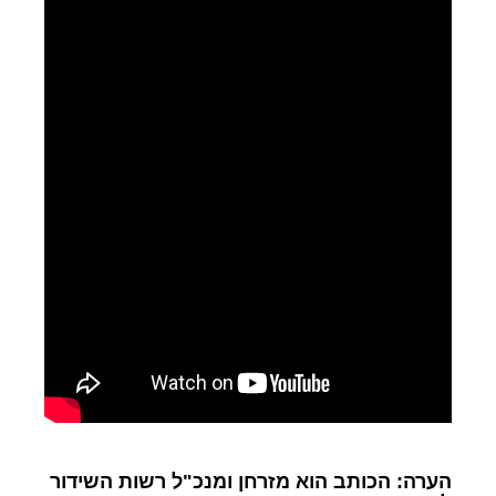
הערה: הכותב הוא מזרחן ומנכ"ל רשות השידור