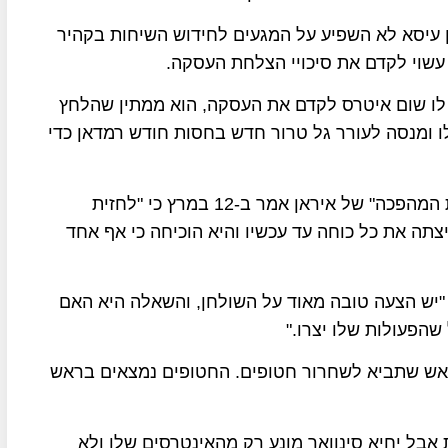
אן עיסא לא השפיע על המגעים לחידוש השיחות בקהיר
 עשוי לקדם את סיכויי הצלחת העסקה.
ן לו שום איטרס לקדם את העסקה, הוא ממתין שהלחץ
ו ומנסה לעורר גל טרור חדש בחסות חודש רמדאן כדי
הגנרל אסמעיל קאא'ני, מפקד כוח "קודס" ב"משמרות המהפכה" של איראן אמר ב-12 במרץ כי "לחזית
צתה את כל כוחה עד עכשיו והיא הוכיחה כי אף אחד
 "יש הצעה טובה מאוד על השולחן, והשאלה היא האם
הפעולות שלו יצרו."
קת אש שתביא לשחרור חטופים. החטופים נמצאים בראש
ת אבל יחיא סינוואר מונע רק מהאינטרסים שלו ולא