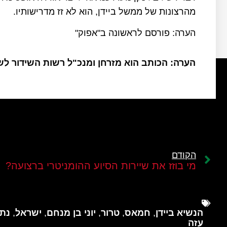
מהרצונות של ממשל ביידן, הוא לא זז מדרישותיו.
הערה: פורסם לראשונה ב"אפוק"
הערה: הכותב הוא מזרחן ומנכ"ל רשות השידור ל
הקודם
מי בוזז את שיירות הסיוע ההומניטרי ברצועה?
הנשיא ביידן
,
חמאס
,
טרור
,
יוני בן מנחם
,
ישראל
,
נתנ
עזה