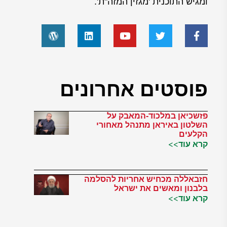
ומגיש התוכנית 'מגזין המזה"ת'.
פוסטים אחרונים
פזשכיאן במלכוד-המאבק על
השלטון באיראן מתנהל מאחורי
הקלעים
קרא עוד>>
חזבאללה מכחיש אחריות להסלמה
בלבנון ומאשים את ישראל
קרא עוד>>