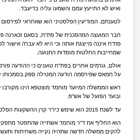
ואיש לא התייעץ עמם והשמעו עליה בדיעבד.
לטענתם, המודיעין הפלסטיני הוא שאחראי לפירסום 
חבר המועצה המהפכנית של פת"ח, בסאם זכארנה פי
פת"ח איננה מייצגת אותה וכי היא לא עברה אישור 
שמחייבות החלטות מוסדות התנועה.
אולם, גורמים אחרים בפת"ח טוענים כי ההודעה פור
על חמאס שפירסמה הודעה המטילה ספק בסמכותו 
ראש הממשלה המיועד מוחמד מוצטפא הינו מקורבו ש
ובועד הפועל של אש"פ.
עד לשנת 2015 הוא שימש כיו"ר קרן ההשקעות הפלסטינית שהינה אחד המוסדות של אש"פ.
הוא החליף את ד"ר מוחמד אשתייה שהתפטר מתפקידו
להקים ממשלה חדשה שתהיה נקייה משחיתות ותעשה