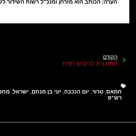
הערה: הכותב הוא מזרחן ומנכ"ל רשות השידור ל
הקודם
התוכנית לכיבוש רפיח
חמאס
,
טרור
,
יום הנכבה
,
יוני בן מנחם
,
ישראל
,
מחמ
רש"פ