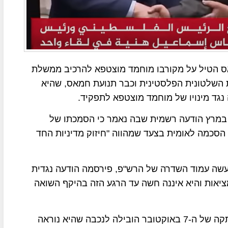
אס הטיל על מקורבו מוחמד מוצטפא להרכיב ממשלת
שלטונית הפלסטינית וכבר תנועת חמאס, שהיא
נגד מינויו של מוחמד מוצטפא לתפקיד.
מה מפלגי האופוזציה ובראשם חמאס פירסמו ב-15 במרץ הודעה רשמית שבה נאמר כי הסמכתו של
כמה לאומית בצעד שמהווה "חיזוק מדיניות החד
מעשה עמוד השדרה של הרש"פ, פירסמה הודעה נגדית
אות והיא איננה חשה עד הרגע הזה בהיקף השואה
פת"ח האשימה כי "ההחלטה של חמאס לצאת להרפתקה של ה-7 באוקטובר הובילה לנכבה שהיא נוראה