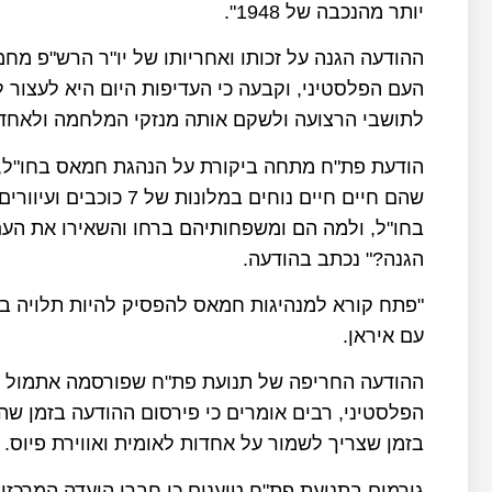
יותר מהנכבה של 1948".
ההודעה הגנה על זכותו ואחריותו של יו"ר הרש"פ 
העם הפלסטיני, וקבעה כי העדיפות היום היא לעצור
לתושבי הרצועה ולשקם אותה מנזקי המלחמה ולאחד
הודעת פת"ח מתחה ביקורת על הנהגת חמאס בחו"ל,
שהם חיים חיים נוחים במ
בחו"ל, ולמה הם ומשפחותיהם ברחו והשאירו את הע
הגנה?" נכתב בהודעה.
"פתח קורא למנהיגות חמאס להפסיק להיות תלויה בא
עם איראן.
ההודעה החריפה של תנועת פת"ח שפורסמה אתמול נ
הפלסטיני, רבים אומרים כי פירסום ההודעה בזמן 
בזמן שצריך לשמור על אחדות לאומית ואווירת פיוס.
גורמים בתנועת פת"ח טוענים כי חברי הועדה המרכזי