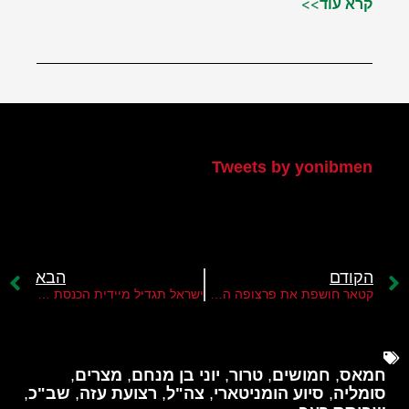
קרא עוד>>
הטוויטר שלי
Tweets by yonibmen
הקודם
הבא
קטאר חושפת את פרצופה האמיתי
ישראל תגדיל מיידית הכנסת סיוע לרצועה בעקבות אולטימטום אמריקני
חמאס
,
חמושים
,
טרור
,
יוני בן מנחם
,
מצרים
,
סומליה
,
סיוע הומניטארי
,
צה"ל
,
רצועת עזה
,
שב"כ
,