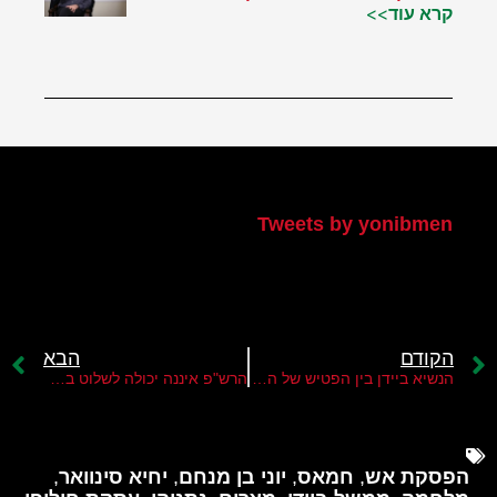
קרא עוד>>
הטוויטר שלי
Tweets by yonibmen
הקודם
הבא
הנשיא ביידן בין הפטיש של הפרוגרסיבים והסדן של הערבים המוסלמים
הרש"פ איננה יכולה לשלוט ברצועת עזה
הפסקת אש
,
חמאס
,
יוני בן מנחם
,
יחיא סינוואר
,