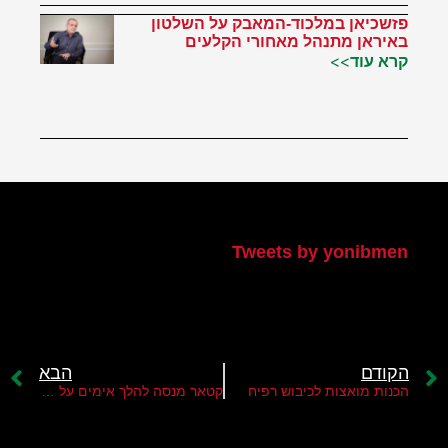
פזשכיאן במלכוד-המאבק על השלטון
באיראן מתנהל מאחורי הקלעים
קרא עוד>>
הטוויטר שלי
Tweets by yonibmen
הקודם
הבא
הכנות מואצות לכיבוש רפיח
קטאר מנסה להלך אימים על ישראל