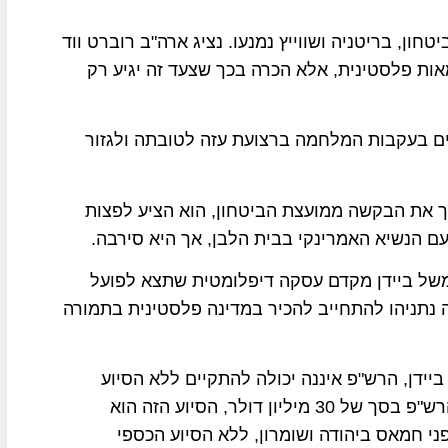
במועצת הביטחון, בריטניה ושווייץ נמנעו. נציג ארה"ב רוברט ווד
ות פלסטינית, אלא הכרה בכך שצעד זה יגיע רק
ם בעקבות המלחמה ברצועת עזה לטובתה ולגזור
 את הבקשה ממועצת הביטחון, הוא הציע לפצות
ם הנשיא האמרינקי בבית הלבן, אך היא סירבה.
י ממשל ביידן מקדם עסקה דיפלומטית שתצא לפועל
תניהו להתחייב להכיר במדינה פלסטינית בתמורה
ידן, הרש"פ איננה יכולה להתקיים ללא הסיוע
הביטחוני השנתי של הממשל למנגנוני הביטחון של הרש"פ בסך של 30 מיליון דולר, הסיוע הזה הוא
 חמאס ביהודה ושומרון, ללא הסיוע הכספי