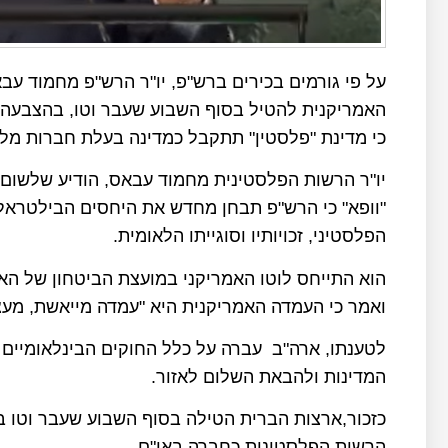
על פי גורמים בכירים ברש"פ, יו"ר הרש"פ מחמוד עב
האמריקנית להטיל בסוף השבוע שעבר וטו, בהצבעה 
כי מדינת "פלסטין" תתקבל כמדינה בעלת חברות מל
יו"ר הרשות הפלסטינית מחמוד עבאס, הודיע שלשום ב
"וופא" כי הרש"פ תבחן מחדש את היחסים הבילטראלי
הפלסטיני, זכויותיו וסוגייתו הלאומית.
הוא התייחס לוטו האמריקני במועצת הביטחון של האו
ואמר כי העמדה האמריקנית היא "עמדה מייאשת, מע
לטענתו, ארה"ב עברה על כלל החוקים הבינלאומיים 
המדינות ולהבאת השלום לאזור.
כזכור,ארצות הברית הטילה בסוף השבוע שעבר וטו 
הרשות הפלסטינית כחברה באו"ם.