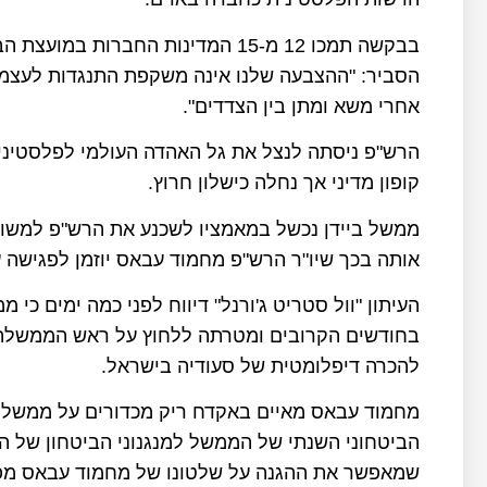
בבקשה תמכו 12 מ-15 המדינות החברות 
הסביר: "ההצבעה שלנו אינה משקפת התנגדות לעצמא
אחרי משא ומתן בין הצדדים".
הרש"פ ניסתה לנצל את גל האהדה העולמי לפלסטיני
קופון מדיני אך נחלה כישלון חרוץ.
ממשל ביידן נכשל במאמציו לשכנע את הרש"פ למשוך
אותה בכך שיו"ר הרש"פ מחמוד עבאס יוזמן לפגישה ע
העיתון "וול סטריט ג'ורנל" דיווח לפני כמה ימים כ
בחודשים הקרובים ומטרתה ללחוץ על ראש הממשלה נ
להכרה דיפלומטית של סעודיה בישראל.
מחמוד עבאס מאיים באקדח ריק מכדורים על ממשל בי
שמאפשר את ההגנה על שלטונו של מחמוד עבאס מפני