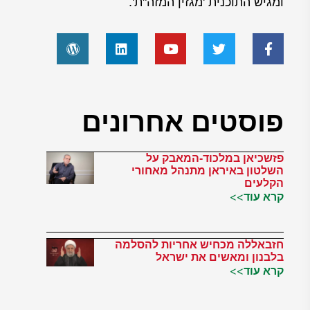
ומגיש התוכנית 'מגזין המזה"ת'.
פוסטים אחרונים
פזשכיאן במלכוד-המאבק על
השלטון באיראן מתנהל מאחורי
הקלעים
קרא עוד>>
חזבאללה מכחיש אחריות להסלמה
בלבנון ומאשים את ישראל
קרא עוד>>