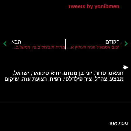
Tweets by yonibmen
הקודם
הבא
האם אסמעיל הניה העתיק את מקום מושבו מקטאר לטורקיה?
מתיחות ביחסים בין ממשל ביידן לרש"פ
חמאס
,
טרור
,
יוני בן מנחם
,
יחיא סינוואר
,
ישראל
,
מבצע
,
צה"ל
,
ציר פילדלפי
,
רפיח
,
רצועת עזה
,
שיקום
מפת אתר