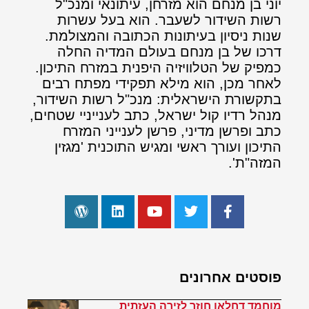
יוני בן מנחם הוא מזרחן, עיתונאי ומנכ"ל
רשות השידור לשעבר. הוא בעל עשרות
שנות ניסיון בעיתונות הכתובה והמצולמת.
דרכו של בן מנחם בעולם המדיה החלה
כמפיק של הטלוויזיה היפנית במזרח התיכון.
לאחר מכן, הוא מילא תפקידי מפתח רבים
בתקשורת הישראלית: מנכ"ל רשות השידור,
מנהל רדיו קול ישראל, כתב לענייניי שטחים,
כתב ופרשן מדיני, פרשן לענייני המזרח
התיכון ועורך ראשי ומגיש התוכנית 'מגזין
המזה"ת'.
פוסטים אחרונים
מוחמד דחלאן חוזר לזירה העזתית