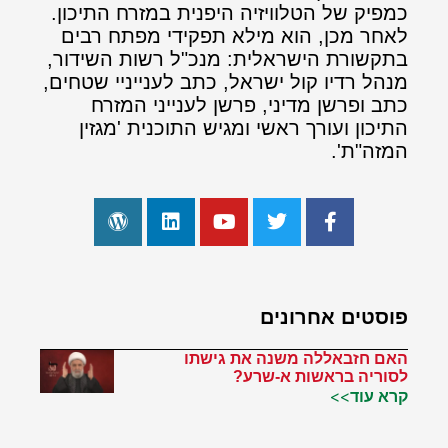
כמפיק של הטלוויזיה היפנית במזרח התיכון.
לאחר מכן, הוא מילא תפקידי מפתח רבים
בתקשורת הישראלית: מנכ"ל רשות השידור,
מנהל רדיו קול ישראל, כתב לענייניי שטחים,
כתב ופרשן מדיני, פרשן לענייני המזרח
התיכון ועורך ראשי ומגיש התוכנית 'מגזין
המזה"ת'.
פוסטים אחרונים
האם חזבאללה משנה את גישתו
לסוריה בראשות א-שרע?
קרא עוד>>