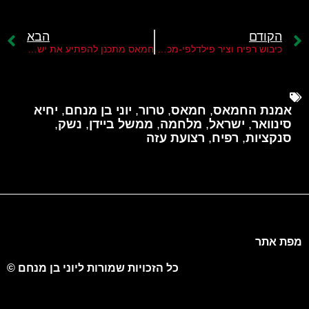
הקודם
הבא
כיבוש רפיח וציר פילדלפי-מכה קשה ליחיא סינוואר
חמאס מתכנן להפתיע את ישראל במעשי טבח נוספים ביהודה ושומרון
אמנת החמאס
,
חמאס
,
טרור
,
יוני בן מנחם
,
יחיא
סינוואר
,
ישראל
,
מלחמה
,
ממשל ביידן
,
נשק
,
סנקציות
,
רפיח
,
רצועת עזה
מפת אתר
כל הזכויות שמורות ליוני בן מנחם ©