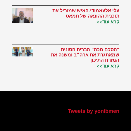
עלי אלעאמודי-האיש שמוביל את
תוכנית ההונאה של חמאס
קרא עוד>>
"הסכם מכה"-הברית הסונית
שמאתגרת את ארה״ב ומשנה את
המזרח התיכון
קרא עוד>>
הטוויטר שלי
Tweets by yonibmen